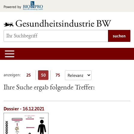
zum
Powered by
Inhalt
springen
suchen
anzeigen:
25
50
75
Ihre Suche ergab folgende Treffer:
Dossier - 16.12.2021