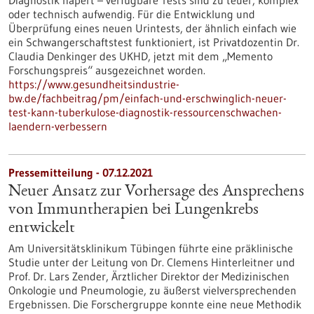
Diagnostik hapert – verfügbare Tests sind zu teuer, komplex
oder technisch aufwendig. Für die Entwicklung und
Überprüfung eines neuen Urintests, der ähnlich einfach wie
ein Schwangerschaftstest funktioniert, ist Privatdozentin Dr.
Claudia Denkinger des UKHD, jetzt mit dem „Memento
Forschungspreis“ ausgezeichnet worden.
https://www.gesundheitsindustrie-
bw.de/fachbeitrag/pm/einfach-und-erschwinglich-neuer-
test-kann-tuberkulose-diagnostik-ressourcenschwachen-
laendern-verbessern
Pressemitteilung - 07.12.2021
Neuer Ansatz zur Vorhersage des Ansprechens
von Immuntherapien bei Lungenkrebs
entwickelt
Am Universitätsklinikum Tübingen führte eine präklinische
Studie unter der Leitung von Dr. Clemens Hinterleitner und
Prof. Dr. Lars Zender, Ärztlicher Direktor der Medizinischen
Onkologie und Pneumologie, zu äußerst vielversprechenden
Ergebnissen. Die Forschergruppe konnte eine neue Methodik