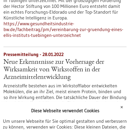
in Tübingen unterzeichnet. Mit der großzügigen Förderung
der Hector Stiftung von 100 Millionen Euro entsteht damit
ein echtes Forschungs-Eldorado und der Top-Standort für
Künstliche Intelligenz in Europa.
https://www.gesundheitsindustrie-
bw.de/fachbeitrag/pm/vereinbarung-zur-gruendung-eines-
ellis-instituts-tuebingen-unterzeichnet
Pressemitteilung - 28.01.2022
Neue Erkenntnisse zur Vorhersage der
Wirksamkeit von Wirkstoffen in der
Arzneimittelentwicklung
Arzneistoffe bestehen aus im Wirkstofflabor entwickelten
Molekülen, die an ihr Ziel, meist einem Protein, binden und
so ihre Wirkung entfalten. Die tatsächliche Dauer der Bindung
eines Wirkstoffmoleküls an sein Zielprotein variiert je nach
✕
Wirkstoff. Die Lebensdauer des Wirkstoff-Ziel-Komplexes kann
Diese Webseite verwendet Cookies
eine entscheidende Rolle für die Wirksamkeit eines
Medikaments spielen.
Um unsere Webseite für Sie optimal gestalten und verbessern
https://www.gesundheitsindustrie-
zu können, verwenden wir Cookies: Diese kleinen Dateien, die