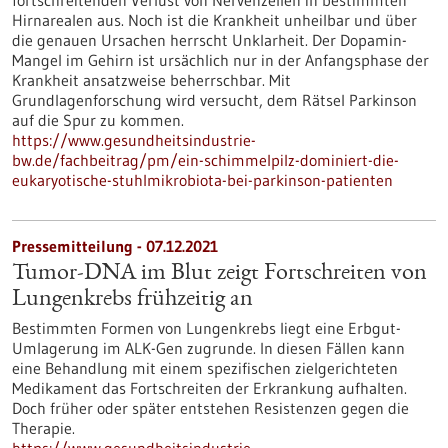
fortschreitenden Verlust von Nervenzellen in bestimmten
Hirnarealen aus. Noch ist die Krankheit unheilbar und über
die genauen Ursachen herrscht Unklarheit. Der Dopamin-
Mangel im Gehirn ist ursächlich nur in der Anfangsphase der
Krankheit ansatzweise beherrschbar. Mit
Grundlagenforschung wird versucht, dem Rätsel Parkinson
auf die Spur zu kommen.
https://www.gesundheitsindustrie-
bw.de/fachbeitrag/pm/ein-schimmelpilz-dominiert-die-
eukaryotische-stuhlmikrobiota-bei-parkinson-patienten
Pressemitteilung - 07.12.2021
Tumor-DNA im Blut zeigt Fortschreiten von
Lungenkrebs frühzeitig an
Bestimmten Formen von Lungenkrebs liegt eine Erbgut-
Umlagerung im ALK-Gen zugrunde. In diesen Fällen kann
eine Behandlung mit einem spezifischen zielgerichteten
Medikament das Fortschreiten der Erkrankung aufhalten.
Doch früher oder später entstehen Resistenzen gegen die
Therapie.