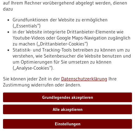
bw.de/fachbeitrag/pm/neue-erkenntnisse-zur-vorhersage-
auf Ihrem Rechner vorübergehend abgelegt werden, dienen
der-wirksamkeit-von-wirkstoffen-der-arzneimittelentwicklung
dazu
Grundfunktionen der Website zu ermöglichen
(„Essentials“)
Pressemitteilung - 28.01.2022
in der Website integrierte Drittanbieter-Elemente wie
Laserlicht löst Kronen, Veneers und Brackets
Youtube-Videos oder Google Maps-Navigation zugänglich
zu machen („Drittanbieter-Cookies“)
In einem Verbundprojekt haben die Klinik für Zahnärztliche
Statistik- und Tracking-Tools betreiben zu können um zu
Prothetik des Universitätsklinikums Ulm (UKU) und das
verstehen, wie Seitenbesucher die Website benutzen und
Institut für Lasertechnologien in der Medizin und
um Optimierungen für Sie umsetzen zu können
Messtechnik (ILM) an der Universität Ulm eine lasergestützte
(„Analyse-Cookies“).
Technologie zur zerstörungsfreien Entfernung
kieferorthopädischer Brackets und zahnärztlicher
Sie können jeder Zeit in der
Datenschutzerklärung
Ihre
Restaurationen entwickelt.
Zustimmung widerrufen oder ändern.
https://www.gesundheitsindustrie-
bw.de/fachbeitrag/pm/laserlicht-loest-kronen-veneers-und-
Grundlegendes akzeptieren
brackets
Alle akzeptieren
Pressemitteilung - 27.01.2022
Einstellungen
Klinische Arzneimittelstudien: Neuerungen