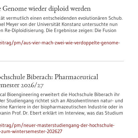
te Genome wieder diploid werden
ät vermutlich einen entscheidenden evolutionären Schub.
el Meyer von der Universität Konstanz untersuchte nun
 Re-Diploidisierung. Die Ergebnisse zeigen: Die Fusion
eitrag/pm/aus-vier-mach-zwei-wie-verdoppelte-genome-
chschule Biberach: Pharmaceutical
emester 2026/27
l Bioengineering erweitert die Hochschule Biberach ihr
Der Studiengang richtet sich an AbsolventInnen natur- und
 eine Karriere in der biopharmazeutischen Industrie oder in
anin Prof. Dr. Ebert erklärt im Interview, was das Studium
beitrag/pm/neuer-masterstudiengang-der-hochschule-
et-zum-wintersemester-202627