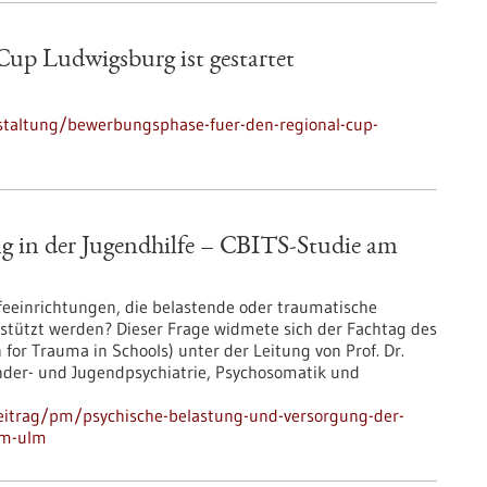
up Ludwigsburg ist gestartet
staltung/bewerbungsphase-fuer-den-regional-cup-
g in der Jugendhilfe – CBITS-​Studie am
feeinrichtungen, die belastende oder traumatische
tützt werden? Dieser Frage widmete sich der Fachtag des
n for Trauma in Schools) unter der Leitung von Prof. Dr.
Kinder-​ und Jugendpsychiatrie, Psychosomatik und
eitrag/pm/psychische-belastung-und-versorgung-der-
kum-ulm