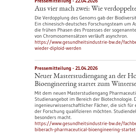
Pressemitteilung - 22.04.2026
Aus vier mach zwei: Wie verdoppel
Die Verdopplung des Genoms gab der Biodiversit
Ein chinesisch-deutsches Forschungsteam um Ax
die frühen Phasen des Prozesses der sogenannten
von Chromosomensätzen verläuft asynchron.
https://www.gesundheitsindustrie-bw.de/fachb
wieder-diploid-werden
Pressemitteilung - 21.04.2026
Neuer Masterstudiengang an der Ho
Bioengineering startet zum Winters
Mit dem neuen Masterstudiengang Pharmaceutica
Studienangebot im Bereich der Biotechnologie. 
ingenieurwissenschaftlicher Fächer, die sich für
der Forschung qualifizieren möchten. Studiendek
besonders macht.
https://www.gesundheitsindustrie-bw.de/fach
biberach-pharmaceutical-bioengineering-start