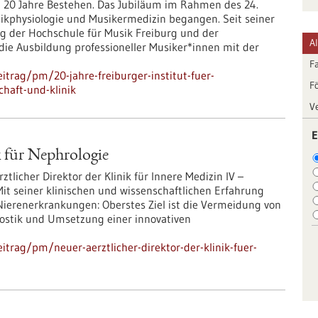
rt 20 Jahre Bestehen. Das Jubiläum im Rahmen des 24.
ikphysiologie und Musikermedizin begangen. Seit seiner
 der Hochschule für Musik Freiburg und der
A
 die Ausbildung professioneller Musiker*innen mit der
F
trag/pm/20-jahre-freiburger-institut-fuer-
F
chaft-und-klinik
V
E
k für Nephrologie
Ärztlicher Direktor der Klinik für Innere Medizin IV –
it seiner klinischen und wissenschaftlichen Erfahrung
Nierenerkrankungen: Oberstes Ziel ist die Vermeidung von
nostik und Umsetzung einer innovativen
trag/pm/neuer-aerztlicher-direktor-der-klinik-fuer-