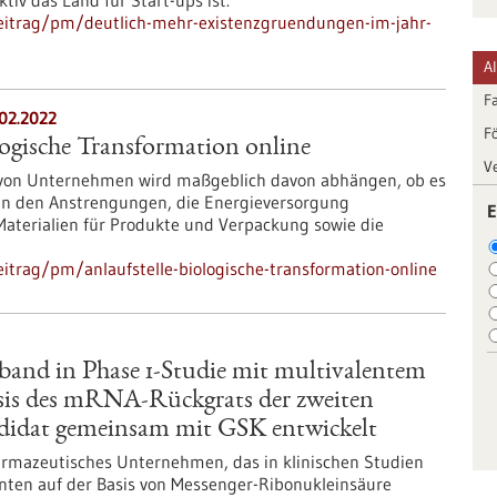
iv das Land für Start-ups ist.
eitrag/pm/deutlich-mehr-existenzgruendungen-im-jahr-
A
F
.02.2022
F
logische Transformation online
V
 von Unternehmen wird maßgeblich davon abhängen, ob es
eben den Anstrengungen, die Energieversorgung
E
e Materialien für Produkte und Verpackung sowie die
itrag/pm/anlaufstelle-biologische-transformation-online
band in Phase 1-Studie mit multivalentem
sis des mRNA-Rückgrats der zweiten
didat gemeinsam mit GSK entwickelt
harmazeutisches Unternehmen, das in klinischen Studien
nten auf der Basis von Messenger-Ribonukleinsäure