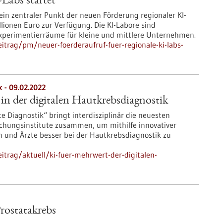
-Labs startet
 ein zentraler Punkt der neuen Förderung regionaler KI-
illionen Euro zur Verfügung. Die KI-Labore sind
Experimentierräume für kleine und mittlere Unternehmen.
trag/pm/neuer-foerderaufruf-fuer-regionale-ki-labs-
k - 09.02.2022
in der digitalen Hautkrebsdiagnostik
te Diagnostik“ bringt interdisziplinär die neuesten
chungsinstitute zusammen, um mithilfe innovativer
n und Ärzte besser bei der Hautkrebsdiagnostik zu
trag/aktuell/ki-fuer-mehrwert-der-digitalen-
rostatakrebs