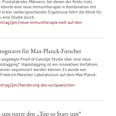
t: Prostatakrebs. Männern, bei denen der Krebs trotz
t, könnte eine neue Immuntherapie in Kombination mit
 erster vielversprechender Ergebnisse führt die Klinik für
u eine Studie durch.
eitrag/pm/neue-immuntherapie-zielt-auf-den-
ngsrates für Max-Planck-Forscher
ß angelegte Proof-of-Concept-Studie über eine neue
agging". Haplotagging ist ein innovatives Verfahren,
besser sequenziert werden können. Es wurde von
Friedrich-Miescher-Laboratorium auf dem Max-Planck-
eitrag/pm/foerderung-des-europaeischen-
ups unter den „Top 50 Start-ups“