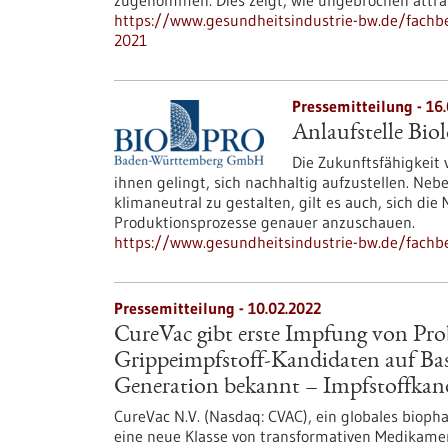
zugenommen. Dies zeigt, wie ungebrochen attrakt
https://www.gesundheitsindustrie-bw.de/fachb
2021
Pressemitteilung - 16
Anlaufstelle Bio
Die Zukunftsfähigkeit
ihnen gelingt, sich nachhaltig aufzustellen. N
klimaneutral zu gestalten, gilt es auch, sich di
Produktionsprozesse genauer anzuschauen.
https://www.gesundheitsindustrie-bw.de/fachbe
Pressemitteilung - 10.02.2022
CureVac gibt erste Impfung von Pro
Grippeimpfstoff-Kandidaten auf Ba
Generation bekannt – Impfstoffkan
CureVac N.V. (Nasdaq: CVAC), ein globales biop
eine neue Klasse von transformativen Medikame