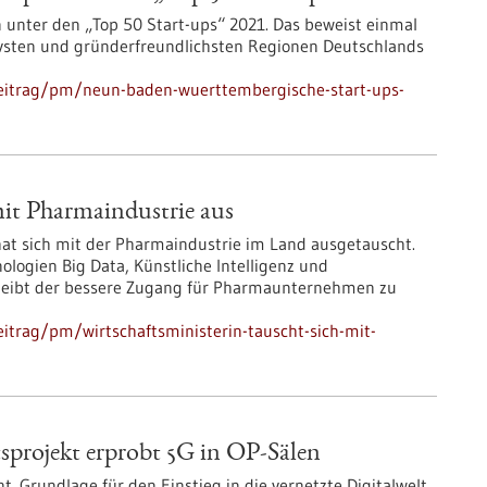
unter den „Top 50 Start-ups“ 2021. Das beweist einmal
vsten und gründerfreundlichsten Regionen Deutschlands
beitrag/pm/neun-baden-wuerttembergische-start-ups-
mit Pharmaindustrie aus
hat sich mit der Pharmaindustrie im Land ausgetauscht.
logien Big Data, Künstliche Intelligenz und
 bleibt der bessere Zugang für Pharmaunternehmen zu
itrag/pm/wirtschaftsministerin-tauscht-sich-mit-
sprojekt erprobt 5G in OP-Sälen
t. Grundlage für den Einstieg in die vernetzte Digitalwelt