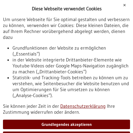
Förderungen
✕
Diese Webseite verwendet Cookies
Veranstaltungen
Um unsere Webseite für Sie optimal gestalten und verbessern
Erscheinungsdatum
zu können, verwenden wir Cookies: Diese kleinen Dateien, die
auf Ihrem Rechner vorübergehend abgelegt werden, dienen
dazu
zurücksetzen
Grundfunktionen der Website zu ermöglichen
(„Essentials“)
anzeigen
in der Website integrierte Drittanbieter-Elemente wie
Youtube-Videos oder Google Maps-Navigation zugänglich
zu machen („Drittanbieter-Cookies“)
Statistik- und Tracking-Tools betreiben zu können um zu
verstehen, wie Seitenbesucher die Website benutzen und
Nach oben
um Optimierungen für Sie umsetzen zu können
(„Analyse-Cookies“).
Sie können jeder Zeit in der
Datenschutzerklärung
Ihre
Informiert bleiben
Zustimmung widerrufen oder ändern.
Newsletter abonnieren
Grundlegendes akzeptieren