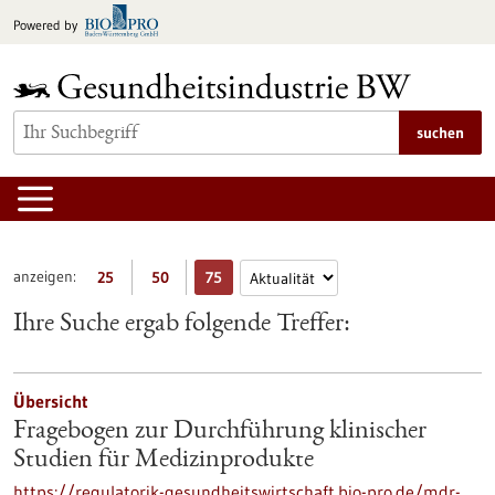
zum
Powered by
Inhalt
springen
suchen
anzeigen:
25
50
75
Ihre Suche ergab folgende Treffer:
Übersicht
Fragebogen zur Durchführung klinischer
Studien für Medizinprodukte
https://regulatorik-gesundheitswirtschaft.bio-pro.de/mdr-