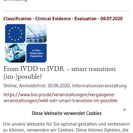
Classification - Clinical Evidence - Evaluation -
08.07.2020
From IVDD to IVDR – smart transition
(im-)possible?
Online,
Anmeldefrist:
30.06.2020,
Informationsveranstaltung
https://www.bio-pro.de/veranstaltungen/vergangene-
veranstaltungen/ivdd-ivdr-smart-transition-im-possible-
classification-clinical-evidence-evaluation
✕
Diese Webseite verwendet Cookies
Um unsere Webseite für Sie optimal gestalten und verbessern
Vernetzung von Innovations-Ökosystemen in BW
zu können, verwenden wir Cookies: Diese kleinen Dateien, die