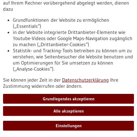
Weiterentwicklung und Verzahnung der
auf Ihrem Rechner vorübergehend abgelegt werden, dienen
Innovations-Ökosysteme des Landes im
dazu
Bereich Life Sciences als Basis für nationale
Grundfunktionen der Website zu ermöglichen
und internationale Strahlkraft.
(„Essentials“)
in der Website integrierte Drittanbieter-Elemente wie
https://www.forum-gesundheitsstandort-
Youtube-Videos oder Google Maps-Navigation zugänglich
bw.de/projekte/wirtschaftsministerium/weiterentwicklung-
zu machen („Drittanbieter-Cookies“)
und-verzahnung-der-innovations-oekosysteme-des-landes-
Statistik- und Tracking-Tools betreiben zu können um zu
im-bereich-life-sciences-als-basis-fur-nationale-und-int
verstehen, wie Seitenbesucher die Website benutzen und
um Optimierungen für Sie umsetzen zu können
(„Analyse-Cookies“).
Bündelung von Kompetenzen
Sie können jeder Zeit in der
Datenschutzerklärung
Ihre
Vielfalt der Gesundheitsversorgung in Baden-
Zustimmung widerrufen oder ändern.
Württemberg
https://www.forum-gesundheitsstandort-
Grundlegendes akzeptieren
bw.de/projekte/wirtschaftsministerium/vielfalt-
gesundheitsversorgung-baden-wurttemberg
Alle akzeptieren
Einstellungen
Veranstaltung -
16.11.2020
-
19.11.2020