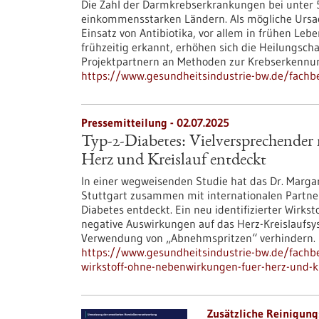
Die Zahl der Darmkrebserkrankungen bei unter 5
einkommensstarken Ländern. Als mögliche Urs
Einsatz von Antibiotika, vor allem in frühen Le
frühzeitig erkannt, erhöhen sich die Heilungsch
Projektpartnern an Methoden zur Krebserkennun
https://www.gesundheitsindustrie-bw.de/fachb
Pressemitteilung - 02.07.2025
Typ-2-Diabetes: Vielversprechender
Herz und Kreislauf entdeckt
In einer wegweisenden Studie hat das Dr. Margar
Stuttgart zusammen mit internationalen Partne
Diabetes entdeckt. Ein neu identifizierter Wirks
negative Auswirkungen auf das Herz-Kreislaufs
Verwendung von „Abnehmspritzen“ verhindern.
https://www.gesundheitsindustrie-bw.de/fachbe
wirkstoff-ohne-nebenwirkungen-fuer-herz-und-kr
Zusätzliche Reinigungs