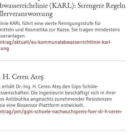
sserrichtlinie (KARL): Strengere Regeln
llerverantwortung
ie KARL führt eine vierte Reinigungsstufe für
imitteln und Kosmetika zur Kasse. Sie tragen mindestens
sseranlagen.
itrag/aktuell/eu-kommunalabwasserrichtlinie-karl-
tung
. H. Ceren Ateş
 erhält Dr.-Ing. H. Ceren Ateş den Gips-Schüle-
senschaften. Die Ingenieurin beschäftigt sich in ihrer
von Antibiotika angesichts zunehmender Resistenzen
ie eine Biosensor-Plattform entwickelt.
itrag/pm/gips-schuele-nachwuchspreis-fuer-dr-h-ceren-