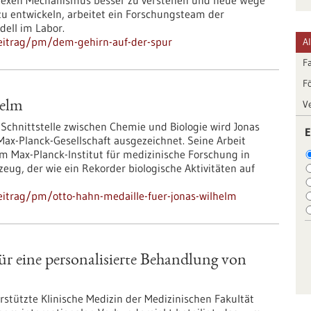
lexen Mechanismus besser zu verstehen und neue Wege
u entwickeln, arbeitet ein Forschungsteam der
ell im Labor.
eitrag/pm/dem-gehirn-auf-der-spur
A
F
F
V
helm
 Schnittstelle zwischen Chemie und Biologie wird Jonas
E
ax-Planck-Gesellschaft ausgezeichnet. Seine Arbeit
am Max-Planck-Institut für medizinische Forschung in
eug, der wie ein Rekorder biologische Aktivitäten auf
itrag/pm/otto-hahn-medaille-fuer-jonas-wilhelm
eine personalisierte Behandlung von
stützte Klinische Medizin der Medizinischen Fakultät