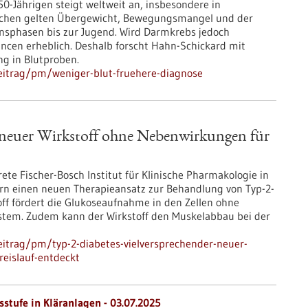
0-Jährigen steigt weltweit an, insbesondere in
achen gelten Übergewicht, Bewegungsmangel und der
bensphasen bis zur Jugend. Wird Darmkrebs jedoch
ancen erheblich. Deshalb forscht Hahn-Schickard mit
g in Blutproben.
eitrag/pm/weniger-blut-fruehere-diagnose
 neuer Wirkstoff ohne Nebenwirkungen für
ete Fischer-Bosch Institut für Klinische Pharmakologie in
rn einen neuen Therapieansatz zur Behandlung von Typ-2-
toff fördert die Glukoseaufnahme in den Zellen ohne
ystem. Zudem kann der Wirkstoff den Muskelabbau bei der
itrag/pm/typ-2-diabetes-vielversprechender-neuer-
eislauf-entdeckt
stufe in Kläranlagen - 03.07.2025