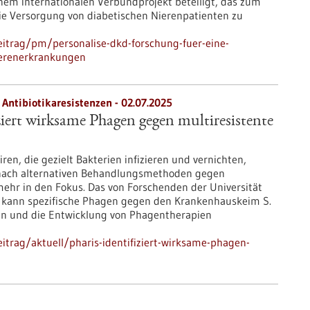
nem internationalen Verbundprojekt beteiligt, das zum
 die Versorgung von diabetischen Nierenpatienten zu
itrag/pm/personalise-dkd-forschung-fuer-eine-
ierenerkrankungen
Antibiotikaresistenzen - 02.07.2025
iert wirksame Phagen gegen multiresistente
ren, die gezielt Bakterien infizieren und vernichten,
 nach alternativen Behandlungsmethoden gegen
mehr in den Fokus. Das von Forschenden der Universität
kann spezifische Phagen gegen den Krankenhauskeim S.
ren und die Entwicklung von Phagentherapien
trag/aktuell/pharis-identifiziert-wirksame-phagen-