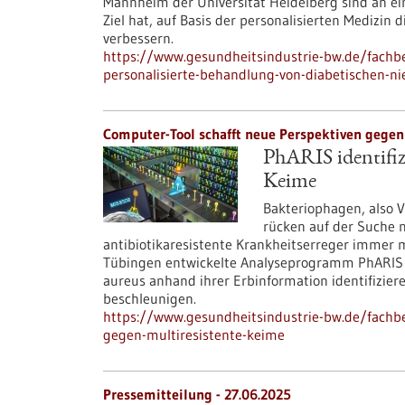
Mannheim der Universität Heidelberg sind an ei
Ziel hat, auf Basis der personalisierten Medizin
verbessern.
https://www.gesundheitsindustrie-bw.de/fachbe
personalisierte-behandlung-von-diabetischen-n
Computer-Tool schafft neue Perspektiven gegen 
PhARIS identifiz
Keime
Bakteriophagen, also Vi
rücken auf der Suche
antibiotikaresistente Krankheitserreger immer 
Tübingen entwickelte Analyseprogramm PhARIS 
aureus anhand ihrer Erbinformation identifizie
beschleunigen.
https://www.gesundheitsindustrie-bw.de/fachbei
gegen-multiresistente-keime
Pressemitteilung - 27.06.2025