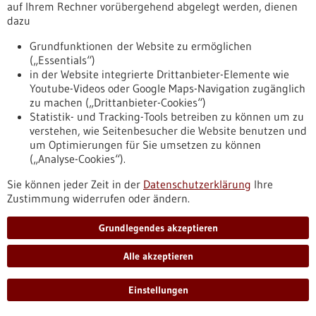
auf Ihrem Rechner vorübergehend abgelegt werden, dienen
Generation in Betrieb genommen. Die extrem schnelle
dazu
hochauflösende 3D-Bildgebung ermöglicht noch präzisere
Behandlung von Krebs-Patient*innen.
Grundfunktionen der Website zu ermöglichen
https://www.gesundheitsindustrie-
(„Essentials“)
bw.de/fachbeitrag/pm/praezise-krebsbehandlung-
in der Website integrierte Drittanbieter-Elemente wie
universitaetsklinikum-freiburg-setzt-doppelt-auf-modernste-
Youtube-Videos oder Google Maps-Navigation zugänglich
linearbeschleuniger-weltweit
zu machen („Drittanbieter-Cookies“)
Statistik- und Tracking-Tools betreiben zu können um zu
verstehen, wie Seitenbesucher die Website benutzen und
Pressemitteilung - 09.09.2024
um Optimierungen für Sie umsetzen zu können
(„Analyse-Cookies“).
Neues Verfahren des Molekularen
Engineerings ermöglicht komplexe Organoide
Sie können jeder Zeit in der
Datenschutzerklärung
Ihre
Zustimmung widerrufen oder ändern.
Mithilfe eines neuen Verfahrens des Molekularen Engineering
können Organoide gezielt in ihrer Entwicklung beeinflusst
Grundlegendes akzeptieren
werden. Zum Einsatz kommen dabei Mikrokugeln aus gezielt
gefalteter DNA, die im Inneren der Gewebestrukturen
Alle akzeptieren
Wachstumsfaktoren oder andere Signalmoleküle freisetzen.
Dadurch entstehen wesentlich komplexere Organoide, die die
entsprechenden Gewebe besser nachahmen und einen
Einstellungen
realistischeren Zellmix aufweisen als bisher.
https://www.gesundheitsindustrie-