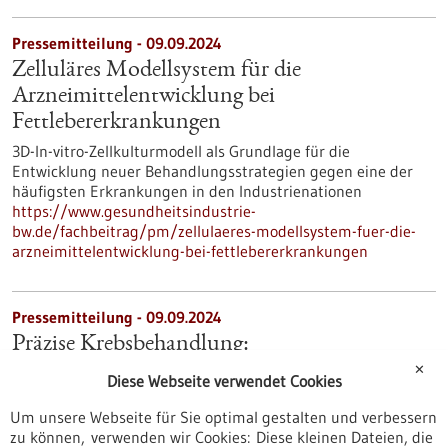
Pressemitteilung - 09.09.2024
Zelluläres Modellsystem für die
Arzneimittelentwicklung bei
Fettlebererkrankungen
3D-In-vitro-Zellkulturmodell als Grundlage für die
Entwicklung neuer Behandlungsstrategien gegen eine der
häufigsten Erkrankungen in den Industrienationen
https://www.gesundheitsindustrie-
bw.de/fachbeitrag/pm/zellulaeres-modellsystem-fuer-die-
arzneimittelentwicklung-bei-fettlebererkrankungen
Pressemitteilung - 09.09.2024
Präzise Krebsbehandlung:
Universitätsklinikum Freiburg setzt doppelt
✕
Diese Webseite verwendet Cookies
auf modernste Linearbeschleuniger weltweit
Um unsere Webseite für Sie optimal gestalten und verbessern
Am Universitätsklinikum Freiburg wurden erstmalig in
zu können, verwenden wir Cookies: Diese kleinen Dateien, die
Deutschland zwei Linearbeschleuniger der neuesten