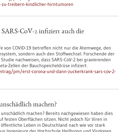
zu-treibern-kindlicher-hirntumoren
 SARS-CoV-2 infiziert auch die
ufe von COVID-19 betreffen nicht nur die Atemwege, den
nsystem, sondern auch den Stoffwechsel. Forschende der
 Studie nachweisen, dass SARS-CoV-2 bei gravierenden
ta-Zellen der Bauchspeicheldrüse infiziert.
itrag/pm/erst-corona-und-dann-zuckerkrank-sars-cov-2-
unschädlich machen?
t unschädlich machen? Bereits nachgewiesen haben dies
f festen Oberflächen sitzen. Nicht jedoch für Viren in
s öffentliche Leben in Deutschland nach wie vor stark
nun Ingenieure der Hochschule Heilbronn und Virologen