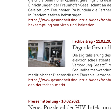
gleichbleibend hoher Qualität gereinigt und desi
Einrichtungen der Fraunhofer-Gesellschaft an de
Geleitet vom Fraunhofer IPA bündeln die Partn
in Pandemiezeiten beizutragen.
https://www.gesundheitsindustrie-bw.de/fachbei
bekaempfung-von-viren-und-bakterien
Fachbeitrag - 11.02.20
Digitale Gesund
Die Digitalisierung d
elektronische Patiente
Versorgung-Gesetz“ im
Gesundheitsanwendung
medizinischer Diagnostik und Therapie verordn
https://www.gesundheitsindustrie-bw.de/fachbe
den-deutschen-markt
Pressemitteilung - 10.02.2021
Neues Puzzleteil der HIV-Infektion 