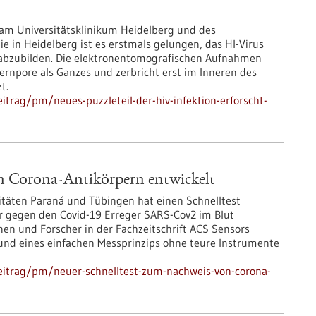
e am Universitätsklinikum Heidelberg und des
e in Heidelberg ist es erstmals gelungen, das HI-Virus
le abzubilden. Die elektronentomografischen Aufnahmen
 Kernpore als Ganzes und zerbricht erst im Inneren des
t.
trag/pm/neues-puzzleteil-der-hiv-infektion-erforscht-
n Corona-Antikörpern entwickelt
itäten Paraná und Tübingen hat einen Schnelltest
er gegen den Covid-19 Erreger SARS-Cov2 im Blut
nen und Forscher in der Fachzeitschrift ACS Sensors
rund eines einfachen Messprinzips ohne teure Instrumente
eitrag/pm/neuer-schnelltest-zum-nachweis-von-corona-