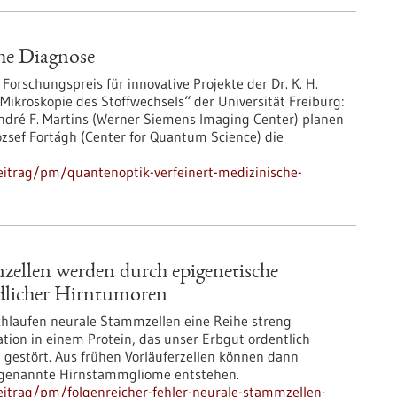
he Diagnose
Forschungspreis für innovative Projekte der Dr. K. H.
„Mikroskopie des Stoffwechsels“ der Universität Freiburg:
ndré F. Martins (Werner Siemens Imaging Center) planen
ózsef Fortágh (Center for Quantum Science) die
itrag/pm/quantenoptik-verfeinert-medizinische-
zellen werden durch epigenetische
dlicher Hirntumoren
hlaufen neurale Stammzellen eine Reihe streng
tion in einem Protein, das unser Erbgut ordentlich
g gestört. Aus frühen Vorläuferzellen können dann
sogenannte Hirnstammgliome entstehen.
itrag/pm/folgenreicher-fehler-neurale-stammzellen-