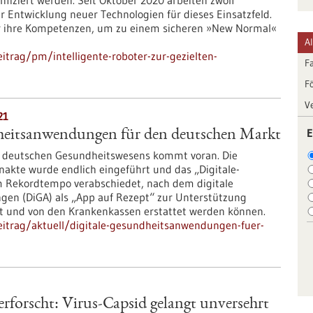
nfiziert werden. Seit Oktober 2020 arbeiten zwölf
r Entwicklung neuer Technologien für dieses Einsatzfeld.
er ihre Kompetenzen, um zu einem sicheren »New Normal«
A
trag/pm/intelligente-roboter-zur-gezielten-
F
F
V
21
E
heitsanwendungen für den deutschen Markt
es deutschen Gesundheitswesens kommt voran. Die
nakte wurde endlich eingeführt und das „Digitale-
 Rekordtempo verabschiedet, nach dem digitale
en (DiGA) als „App auf Rezept“ zur Unterstützung
et und von den Krankenkassen erstattet werden können.
itrag/aktuell/digitale-gesundheitsanwendungen-fuer-
erforscht: Virus-Capsid gelangt unversehrt