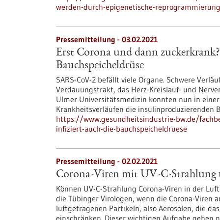
werden-durch-epigenetische-reprogrammierung-
Pressemitteilung - 03.02.2021
Erst Corona und dann zuckerkrank?
Bauchspeicheldrüse
SARS-CoV-2 befällt viele Organe. Schwere Verlä
Verdauungstrakt, das Herz-Kreislauf- und Nerve
Ulmer Universitätsmedizin konnten nun in einer
Krankheitsverläufen die insulinproduzierenden Be
https://www.gesundheitsindustrie-bw.de/fachbe
infiziert-auch-die-bauchspeicheldruese
Pressemitteilung - 02.02.2021
Corona-Viren mit UV-C-Strahlung 
Können UV-C-Strahlung Corona-Viren in der Luf
die Tübinger Virologen, wenn die Corona-Viren au
luftgetragenen Partikeln, also Aerosolen, die da
einschränken. Dieser wichtigen Aufgabe gehen 