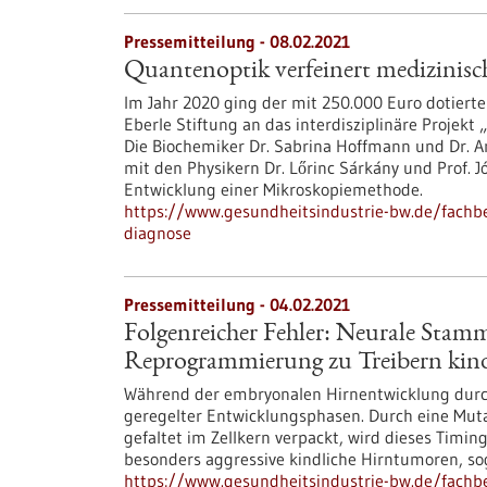
Pressemitteilung - 08.02.2021
Quantenoptik verfeinert medizinisc
Im Jahr 2020 ging der mit 250.000 Euro dotierte 
Eberle Stiftung an das interdisziplinäre Projekt 
Die Biochemiker Dr. Sabrina Hoffmann und Dr. A
mit den Physikern Dr. Lőrinc Sárkány und Prof. J
Entwicklung einer Mikroskopiemethode.
https://www.gesundheitsindustrie-bw.de/fachbe
diagnose
Pressemitteilung - 04.02.2021
Folgenreicher Fehler: Neurale Stamm
Reprogrammierung zu Treibern kin
Während der embryonalen Hirnentwicklung durc
geregelter Entwicklungsphasen. Durch eine Muta
gefaltet im Zellkern verpackt, wird dieses Timin
besonders aggressive kindliche Hirntumoren, 
https://www.gesundheitsindustrie-bw.de/fachbe