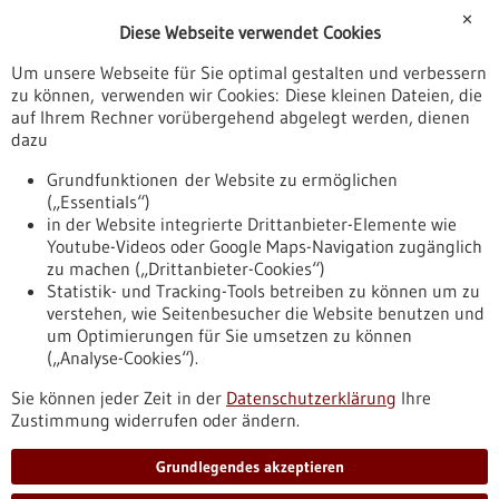
Förderungen
✕
Diese Webseite verwendet Cookies
Veranstaltungen
Um unsere Webseite für Sie optimal gestalten und verbessern
Erscheinungsdatum
zu können, verwenden wir Cookies: Diese kleinen Dateien, die
auf Ihrem Rechner vorübergehend abgelegt werden, dienen
dazu
zurücksetzen
Grundfunktionen der Website zu ermöglichen
(„Essentials“)
anzeigen
in der Website integrierte Drittanbieter-Elemente wie
Youtube-Videos oder Google Maps-Navigation zugänglich
zu machen („Drittanbieter-Cookies“)
Statistik- und Tracking-Tools betreiben zu können um zu
verstehen, wie Seitenbesucher die Website benutzen und
Nach oben
um Optimierungen für Sie umsetzen zu können
(„Analyse-Cookies“).
Sie können jeder Zeit in der
Datenschutzerklärung
Ihre
Informiert bleiben
Zustimmung widerrufen oder ändern.
Newsletter abonnieren
Grundlegendes akzeptieren