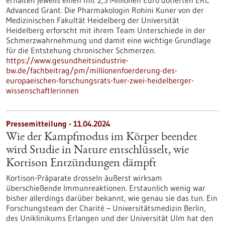
erhalten jeweils einen mit 2,5 Millionen Euro dotierten ERC
Advanced Grant. Die Pharmakologin Rohini Kuner von der
Medizinischen Fakultät Heidelberg der Universität
Heidelberg erforscht mit ihrem Team Unterschiede in der
Schmerzwahrnehmung und damit eine wichtige Grundlage
für die Entstehung chronischer Schmerzen.
https://www.gesundheitsindustrie-
bw.de/fachbeitrag/pm/millionenfoerderung-des-
europaeischen-forschungsrats-fuer-zwei-heidelberger-
wissenschaftlerinnen
Pressemitteilung - 11.04.2024
Wie der Kampfmodus im Körper beendet
wird Studie in Nature entschlüsselt, wie
Kortison Entzündungen dämpft
Kortison-Präparate drosseln äußerst wirksam
überschießende Immunreaktionen. Erstaunlich wenig war
bisher allerdings darüber bekannt, wie genau sie das tun. Ein
Forschungsteam der Charité – Universitätsmedizin Berlin,
des Uniklinikums Erlangen und der Universität Ulm hat den