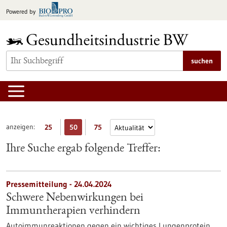
zum
Powered by
Inhalt
springen
suchen
anzeigen:
25
50
75
Ihre Suche ergab folgende Treffer:
Pressemitteilung - 24.04.2024
Schwere Nebenwirkungen bei
Immuntherapien verhindern
Autoimmunreaktionen gegen ein wichtiges Lungenprotein