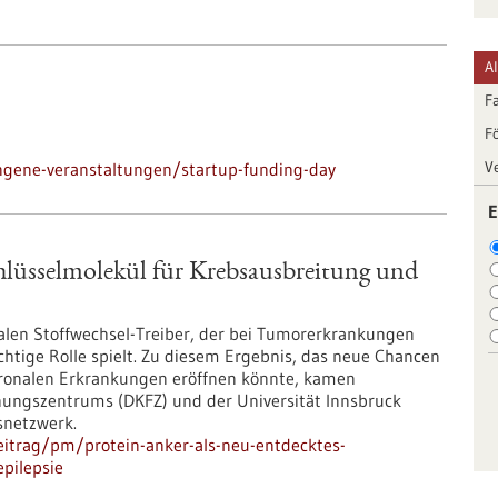
A
F
F
V
ngene-veranstaltungen/startup-funding-day
E
chlüsselmolekül für Krebsausbreitung und
len Stoffwechsel-Treiber, der bei Tumorerkrankungen
htige Rolle spielt. Zu diesem Ergebnis, das neue Chancen
euronalen Erkrankungen eröffnen könnte, kamen
hungszentrums (DKFZ) und der Universität Innsbruck
netzwerk.
itrag/pm/protein-anker-als-neu-entdecktes-
pilepsie