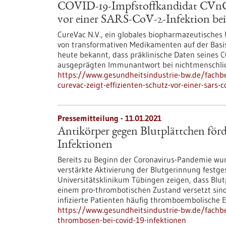
COVID-19-Impfstoffkandidat CVnCoV
vor einer SARS-CoV-2-Infektion be
CureVac N.V., ein globales biopharmazeutisches
von transformativen Medikamenten auf der Basi
heute bekannt, dass präklinische Daten seines 
ausgeprägten Immunantwort bei nichtmenschlic
https://www.gesundheitsindustrie-bw.de/fachbe
curevac-zeigt-effizienten-schutz-vor-einer-sars-
Pressemitteilung - 11.01.2021
Antikörper gegen Blutplättchen f
Infektionen
Bereits zu Beginn der Coronavirus-Pandemie wurd
verstärkte Aktivierung der Blutgerinnung festg
Universitätsklinikum Tübingen zeigen, dass Blu
einem pro-thrombotischen Zustand versetzt sind
infizierte Patienten häufig thromboembolische E
https://www.gesundheitsindustrie-bw.de/fachb
thrombosen-bei-covid-19-infektionen