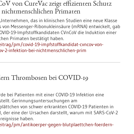
 von CureVac zeigt effizienten Schutz
i nichtmenschlichen Primaten
 Unternehmen, das in klinischen Studien eine neue Klasse
s von Messenger-Ribonukleinsäure (mRNA) entwickelt, gab
COVID-19-Impfstoffkandidaten CVnCoV die Induktion einer
hen Primaten bestätigt haben.
itrag/pm/covid-19-impfstoffkandidat-cvncov-von-
cov-2-infektion-bei-nichtmenschlichen-prim
ördern Thrombosen bei COVID-19
e bei Patienten mit einer COVID-19 Infektion eine
estellt. Gerinnungsuntersuchungen am
tplättchen von schwer erkrankten COVID-19 Patienten in
, der eine der Ursachen darstellt, warum mit SARS-CoV-2
reignisse haben.
eitrag/pm/antikoerper-gegen-blutplaettchen-foerdern-