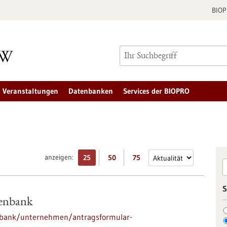
BIO
Veranstaltungen
Datenbanken
Services der BIOPRO
anzeigen:
25
50
75
S
enbank
nbank/unternehmen/antragsformular-