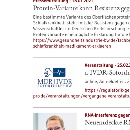
Pressemitteilung - 18.01.2021
Protein-Variante kann Resistenz ge
Eine bestimmte Variante des Oberflächenprotei
Schlafkrankheit, steht mit der Resistenz gege
Wissenschaftler im Deutschen Krebsforschungsz
Proteinvariante eine mögliche Erklärung für die 
https://www.gesundheitsindustrie-bw.de/fachbe
schlafkrankheit-medikament-erklaeren
Veranstaltung -
25.02.
1. IVDR-Soforthi
online,
Anmeldefrist:
2
https://regulatorik-ge
pro.de/veranstaltungen/vergangene-veranstaltu
RNA-Interferenz gegen
Neuentdeckte RN