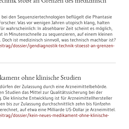
chnik stößt an Grenzen des medizinisch
t bei den Sequenziertechnologien beflügelt die Phantasie
orscher. Was vor wenigen Jahren utopisch klang, halten
für wahrscheinlich: In absehbarer Zeit scheint es möglich,
t in Minutenschnelle zu sequenzieren, auf einem kleinen
 Doch ist medizinisch sinnvoll, was technisch machbar ist?
itrag/dossier/gendiagnostik-technik-stoesst-an-grenzen-
kament ohne klinische Studien
rfen der Zulassung durch eine Arzneimittelbehörde.
hen Studien das Mittel zur Qualitätssicherung bei der
 Die klinische Entwicklung ist für Arzneimittellhersteller
 bis zur Zulassung durchschnittlich zehn bis fünfzehn
erechnet, auf etwa eine Milliarde US-Dollar je Arzneimittel.
eitrag/dossier/kein-neues-medikament-ohne-klinische-