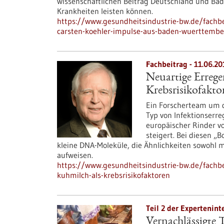
wissenschaftlichen Beitrag Deutschland und Ba
Krankheiten leisten können.
https://www.gesundheitsindustrie-bw.de/fachbe
carsten-koehler-impulse-aus-baden-wuerttembe
Fachbeitrag - 11.06.20
Neuartige Errege
Krebsrisikofakto
Ein Forscherteam um d
Typ von Infektionserre
europäischer Rinder v
steigert. Bei diesen „
kleine DNA-Moleküle, die Ähnlichkeiten sowohl 
aufweisen.
https://www.gesundheitsindustrie-bw.de/fachbei
kuhmilch-als-krebsrisikofaktoren
Teil 2 der Expertenint
Vernachlässigte 