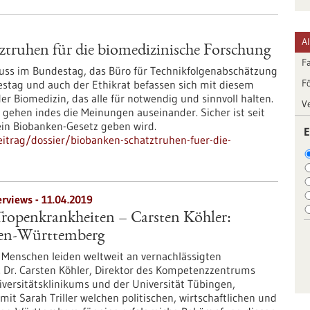
A
truhen für die biomedizinische Forschung
F
ss im Bundestag, das Büro für Technikfolgenabschätzung
F
tag und auch der Ethikrat befassen sich mit diesem
 Biomedizin, das alle für notwendig und sinnvoll halten.
V
 gehen indes die Meinungen auseinander. Sicher ist seit
kein Biobanken-Gesetz geben wird.
E
itrag/dossier/biobanken-schatztruhen-fuer-die-
erviews - 11.04.2019
Tropenkrankheiten – Carsten Köhler:
den-Württemberg
e Menschen leiden weltweit an vernachlässigten
. Dr. Carsten Köhler, Direktor des Kompetenzzentrums
versitätsklinikums und der Universität Tübingen,
mit Sarah Triller welchen politischen, wirtschaftlichen und