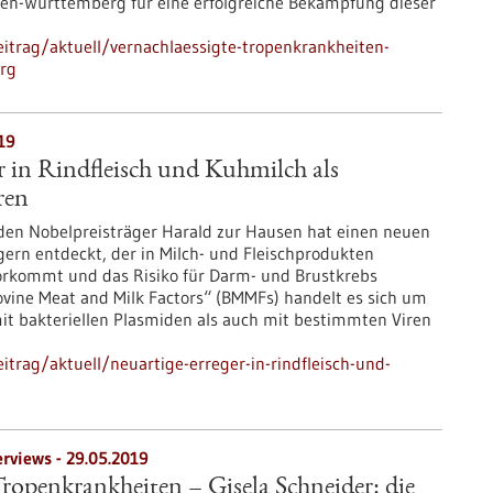
den-Württemberg für eine erfolgreiche Bekämpfung dieser
itrag/aktuell/vernachlaessigte-tropenkrankheiten-
rg
19
r in Rindfleisch und Kuhmilch als
ren
en Nobelpreisträger Harald zur Hausen hat einen neuen
gern entdeckt, der in Milch- und Fleischprodukten
orkommt und das Risiko für Darm- und Brustkrebs
Bovine Meat and Milk Factors“ (BMMFs) handelt es sich um
mit bakteriellen Plasmiden als auch mit bestimmten Viren
trag/aktuell/neuartige-erreger-in-rindfleisch-und-
erviews - 29.05.2019
Tropenkrankheiten – Gisela Schneider: die