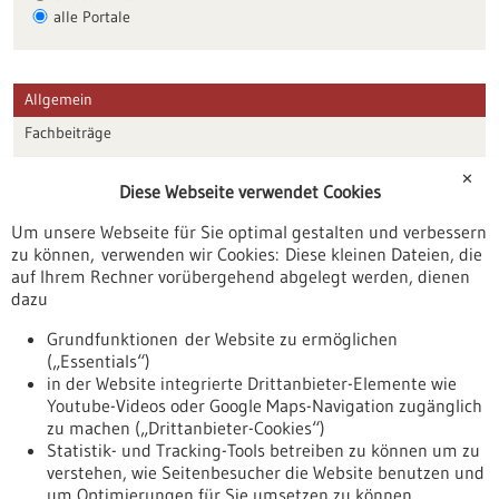
alle Portale
Allgemein
Fachbeiträge
Förderungen
✕
Diese Webseite verwendet Cookies
Veranstaltungen
Um unsere Webseite für Sie optimal gestalten und verbessern
Erscheinungsdatum
zu können, verwenden wir Cookies: Diese kleinen Dateien, die
auf Ihrem Rechner vorübergehend abgelegt werden, dienen
dazu
zurücksetzen
Grundfunktionen der Website zu ermöglichen
(„Essentials“)
anzeigen
in der Website integrierte Drittanbieter-Elemente wie
Youtube-Videos oder Google Maps-Navigation zugänglich
zu machen („Drittanbieter-Cookies“)
Statistik- und Tracking-Tools betreiben zu können um zu
verstehen, wie Seitenbesucher die Website benutzen und
Nach oben
um Optimierungen für Sie umsetzen zu können