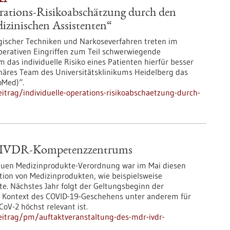
erations-Risikoabschätzung durch den
izinischen Assistenten“
gischer Techniken und Narkoseverfahren treten im
rativen Eingriffen zum Teil schwerwiegende
 das individuelle Risiko eines Patienten hierfür besser
linäres Team des Universitätsklinikums Heidelberg das
oMed)“.
trag/individuelle-operations-risikoabschaetzung-durch-
& IVDR-Kompetenzzentrums
neuen Medizinprodukte-Verordnung war im Mai diesen
ktion von Medizinprodukten, wie beispielsweise
. Nächstes Jahr folgt der Geltungsbeginn der
im Kontext des COVID-19-Geschehens unter anderem für
V-2 höchst relevant ist.
eitrag/pm/auftaktveranstaltung-des-mdr-ivdr-