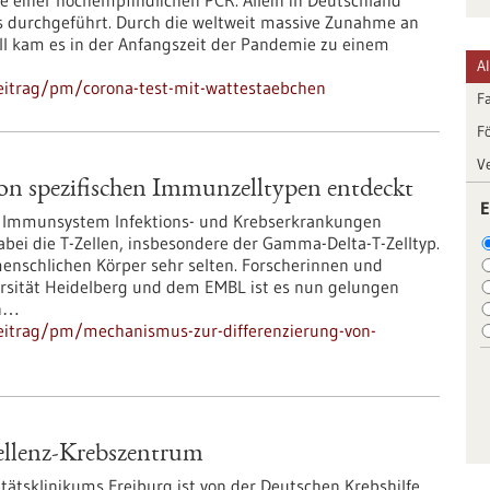
e einer hochempfindlichen PCR. Allein in Deutschland
ts durchgeführt. Durch die weltweit massive Zunahme an
ll kam es in der Anfangszeit der Pandemie zu einem
A
eitrag/pm/corona-test-mit-wattestaebchen
F
F
V
on spezifischen Immunzelltypen entdeckt
E
 Immunsystem Infektions- und Krebserkrankungen
dabei die T-Zellen, insbesondere der Gamma-Delta-T-Zelltyp.
 menschlichen Körper sehr selten. Forscherinnen und
ersität Heidelberg und dem EMBL ist es nun gelungen
en…
eitrag/pm/mechanismus-zur-differenzierung-von-
ellenz-Krebszentrum
ätsklinikums Freiburg ist von der Deutschen Krebshilfe