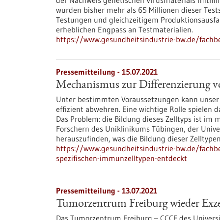
der Nachweis genetischen Virusmaterials mithilf
wurden bisher mehr als 65 Millionen dieser Tes
Testungen und gleichzeitigem Produktionsausfa
erheblichen Engpass an Testmaterialien.
https://www.gesundheitsindustrie-bw.de/fachb
Pressemitteilung - 15.07.2021
Mechanismus zur Differenzierung v
Unter bestimmten Voraussetzungen kann unser
effizient abwehren. Eine wichtige Rolle spielen 
Das Problem: die Bildung dieses Zelltyps ist im
Forschern des Uniklinikums Tübingen, der Univ
herauszufinden, was die Bildung dieser Zelltyp
https://www.gesundheitsindustrie-bw.de/fachb
spezifischen-immunzelltypen-entdeckt
Pressemitteilung - 13.07.2021
Tumorzentrum Freiburg wieder Exz
Das Tumorzentrum Freiburg – CCCF des Universit