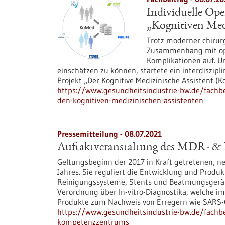
Individuelle Op
„Kognitiven Med
Trotz moderner chirur
Zusammenhang mit ope
Komplikationen auf. Um
einschätzen zu können, startete ein interdiszip
Projekt „Der Kognitive Medizinische Assistent (K
https://www.gesundheitsindustrie-bw.de/fachbei
den-kognitiven-medizinischen-assistenten
Pressemitteilung - 08.07.2021
Auftaktveranstaltung des MDR- 
Geltungsbeginn der 2017 in Kraft getretenen, 
Jahres. Sie reguliert die Entwicklung und Produ
Reinigungssysteme, Stents und Beatmungsgeräte
Verordnung über In-vitro-Diagnostika, welche 
Produkte zum Nachweis von Erregern wie SARS-Co
https://www.gesundheitsindustrie-bw.de/fachb
kompetenzzentrums