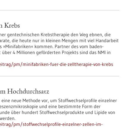
on Krebs
iner gentechnischen Krebstherapie den Weg ebnen, die
parate, die heute nur in kleinen Mengen mit viel Handarbeit
us »Minifabriken« kommen. Partner des vom baden-
über 4 Millionen geförderten Projekts sind das NMI in
itrag/pm/minifabriken-fuer-die-zelltherapie-von-krebs
n im Hochdurchsatz
eine neue Methode vor, um Stoffwechselprofile einzelner
uoreszenzmikroskopie und eine bestimmte Form der
unde über hundert Stoffwechselprodukte und Lipide von
 werden.
trag/pm/stoffwechselprofile-einzelner-zellen-im-