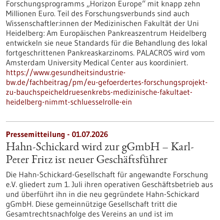
Forschungsprogramms „Horizon Europe“ mit knapp zehn
Millionen Euro. Teil des Forschungsverbunds sind auch
Wissenschaftler:innen der Medizinischen Fakultät der Uni
Heidelberg: Am Europäischen Pankreaszentrum Heidelberg
entwickeln sie neue Standards für die Behandlung des lokal
fortgeschrittenen Pankreaskarzinoms. PALACROS wird vom
Amsterdam University Medical Center aus koordiniert.
https://www.gesundheitsindustrie-
bw.de/fachbeitrag/pm/eu-gefoerdertes-forschungsprojekt-
zu-bauchspeicheldruesenkrebs-medizinische-fakultaet-
heidelberg-nimmt-schluesselrolle-ein
Pressemitteilung - 01.07.2026
Hahn-Schickard wird zur gGmbH – Karl-
Peter Fritz ist neuer Geschäftsführer
Die Hahn-Schickard-Gesellschaft für angewandte Forschung
e.V. gliedert zum 1. Juli ihren operativen Geschäftsbetrieb aus
und überführt ihn in die neu gegründete Hahn-Schickard
gGmbH. Diese gemeinnützige Gesellschaft tritt die
Gesamtrechtsnachfolge des Vereins an und ist im