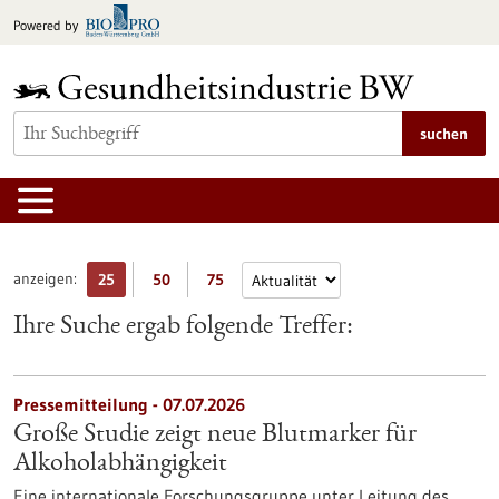
zum
Powered by
Inhalt
springen
suchen
anzeigen:
25
50
75
Ihre Suche ergab folgende Treffer:
Pressemitteilung - 07.07.2026
Große Studie zeigt neue Blutmarker für
Alkoholabhängigkeit
Eine internationale Forschungsgruppe unter Leitung des