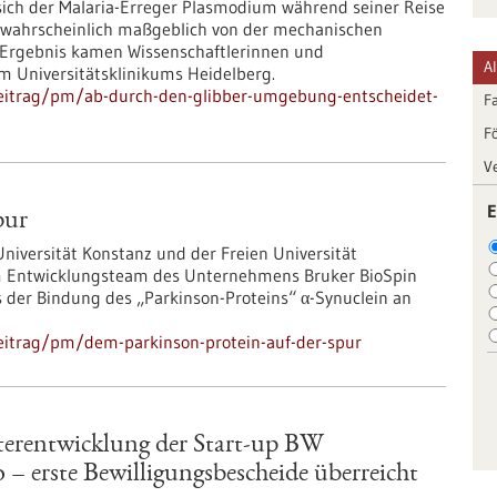
sich der Malaria-Erreger Plasmodium während seiner Reise
t wahrscheinlich maßgeblich von der mechanischen
 Ergebnis kamen Wissenschaftlerinnen und
A
am Universitätsklinikums Heidelberg.
beitrag/pm/ab-durch-den-glibber-umgebung-entscheidet-
F
F
V
E
pur
niversität Konstanz und der Freien Universität
 Entwicklungsteam des Unternehmens Bruker BioSpin
s der Bindung des „Parkinson-Proteins“ α-Synuclein an
eitrag/pm/dem-parkinson-protein-auf-der-spur
terentwicklung der Start-up BW
 – erste Bewilligungsbescheide überreicht