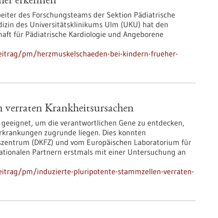
her erkennen
rbeiter des Forschungsteams der Sektion Pädiatrische
dizin des Universitätsklinikums Ulm (UKU) hat den
haft für Pädiatrische Kardiologie und Angeborene
eitrag/pm/herzmuskelschaeden-bei-kindern-frueher-
n verraten Krankheitsursachen
d geeignet, um die verantwortlichen Gene zu entdecken,
rkrankungen zugrunde liegen. Dies konnten
szentrum (DKFZ) und vom Europäischen Laboratorium für
ationalen Partnern erstmals mit einer Untersuchung an
itrag/pm/induzierte-pluripotente-stammzellen-verraten-