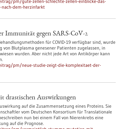
trag/pm/gute-zellen-schlechte-zellen-einblicke-das-
-nach-dem-herzinfarkt
 der Immunität gegen SARS-CoV-2
Behandlungsmethoden für COVID-19 verfügbar sind, wurde
g von Blutplasma genesener Patienten zugelassen, in
iesen wurden. Aber nicht jede Art von Antikörper kann
n.
itrag/pm/neue-studie-zeigt-die-komplexitaet-der-
it drastischen Auswirkungen
swirkung auf die Zusammensetzung eines Proteins. Sie
enschaftler vom Deutschen Konsortium für Translationale
beschreiben nun bei einem Fall von Nierenkrebs eine
ung auf die Prognose.