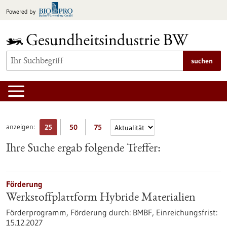
zum
Powered by
Inhalt
springen
suchen
anzeigen:
25
50
75
Ihre Suche ergab folgende Treffer:
Förderung
Werkstoffplattform Hybride Materialien
Förderprogramm,
Förderung durch:
BMBF,
Einreichungsfrist:
15.12.2027