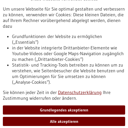
Veranstaltungen
Um unsere Webseite für Sie optimal gestalten und verbessern
Erscheinungsdatum
zu können, verwenden wir Cookies: Diese kleinen Dateien, die
auf Ihrem Rechner vorübergehend abgelegt werden, dienen
dazu
zurücksetzen
Grundfunktionen der Website zu ermöglichen
(„Essentials“)
anzeigen
in der Website integrierte Drittanbieter-Elemente wie
Youtube-Videos oder Google Maps-Navigation zugänglich
zu machen („Drittanbieter-Cookies“)
Statistik- und Tracking-Tools betreiben zu können um zu
verstehen, wie Seitenbesucher die Website benutzen und
Nach oben
um Optimierungen für Sie umsetzen zu können
(„Analyse-Cookies“).
Sie können jeder Zeit in der
Datenschutzerklärung
Ihre
Informiert bleiben
Zustimmung widerrufen oder ändern.
Newsletter abonnieren
Grundlegendes akzeptieren
Alle akzeptieren