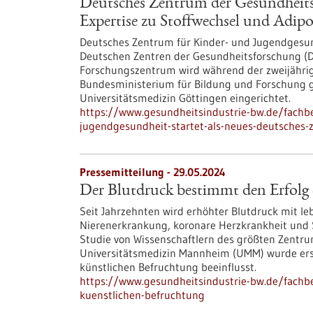
Deutsches Zentrum der Gesundheits
Expertise zu Stoffwechsel und Adipos
Deutsches Zentrum für Kinder- und Jugendgesund
Deutschen Zentren der Gesundheitsforschung (D
Forschungszentrum wird während der zweijähri
Bundesministerium für Bildung und Forschung ge
Universitätsmedizin Göttingen eingerichtet.
https://www.gesundheitsindustrie-bw.de/fachb
jugendgesundheit-startet-als-neues-deutsches
Pressemitteilung - 29.05.2024
Der Blutdruck bestimmt den Erfolg 
Seit Jahrzehnten wird erhöhter Blutdruck mit l
Nierenerkrankung, koronare Herzkrankheit und S
Studie von Wissenschaftlern des größten Zentrums
Universitätsmedizin Mannheim (UMM) wurde erst
künstlichen Befruchtung beeinflusst.
https://www.gesundheitsindustrie-bw.de/fachb
kuenstlichen-befruchtung