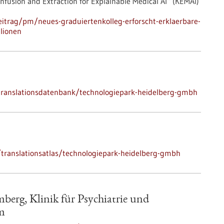
nfusion and Extraction for Explainable Medical AI“ (KEMAI)
itrag/pm/neues-graduiertenkolleg-erforscht-erklaerbare-
llionen
k/translationsdatenbank/technologiepark-heidelberg-gmbh
translationsatlas/technologiepark-heidelberg-gmbh
berg, Klinik für Psychiatrie und
lm