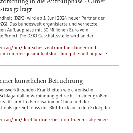
forschung in die Aufbauphase - Ulmer
itas gefragt
heit (DZKJ) wird ab 1. Juni 2024 neuer Partner der
ZG). Das bundesweit organisierte und vernetzte
gen Aufbauphase mit 30 Millionen Euro vom
fördert. Die DZKJ-Geschäftsstelle wird an der
eitrag/pm/deutsches-zentrum-fuer-kinder-und-
-zentrum-der-gesundheitsforschung-die-aufbauphase
einer künstlichen Befruchtung
ebensverkürzenden Krankheiten wie chronische
chlaganfall in Verbindung gebracht. In einer großen
 für In-Vitro-Fertilisation in China und der
mals gezeigt, dass der Blutdruck auch den Erfolg der
eitrag/pm/der-blutdruck-bestimmt-den-erfolg-einer-