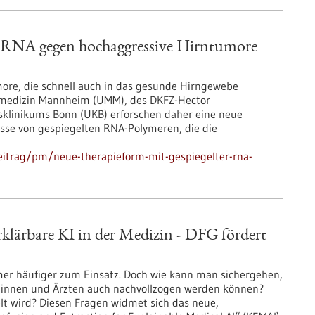
r RNA gegen hochaggressive Hirntumore
ore, die schnell auch in das gesunde Hirngewebe
tsmedizin Mannheim (UMM), des DKFZ-Hector
sklinikums Bonn (UKB) erforschen daher eine neue
sse von gespiegelten RNA-Polymeren, die die
eitrag/pm/neue-therapieform-mit-gespiegelter-rna-
rklärbare KI in der Medizin - DFG fördert
mer häufiger zum Einsatz. Doch wie kann man sichergehen,
ztinnen und Ärzten auch nachvollzogen werden können?
lt wird? Diesen Fragen widmet sich das neue,