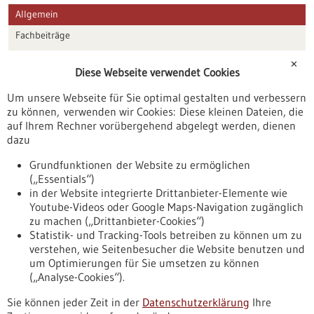
Allgemein
Fachbeiträge
Förderungen
✕
Diese Webseite verwendet Cookies
Veranstaltungen
Um unsere Webseite für Sie optimal gestalten und verbessern
Erscheinungsdatum
zu können, verwenden wir Cookies: Diese kleinen Dateien, die
auf Ihrem Rechner vorübergehend abgelegt werden, dienen
dazu
zurücksetzen
Grundfunktionen der Website zu ermöglichen
(„Essentials“)
anzeigen
in der Website integrierte Drittanbieter-Elemente wie
Youtube-Videos oder Google Maps-Navigation zugänglich
zu machen („Drittanbieter-Cookies“)
Statistik- und Tracking-Tools betreiben zu können um zu
verstehen, wie Seitenbesucher die Website benutzen und
Nach oben
um Optimierungen für Sie umsetzen zu können
(„Analyse-Cookies“).
Sie können jeder Zeit in der
Datenschutzerklärung
Ihre
Informiert bleiben