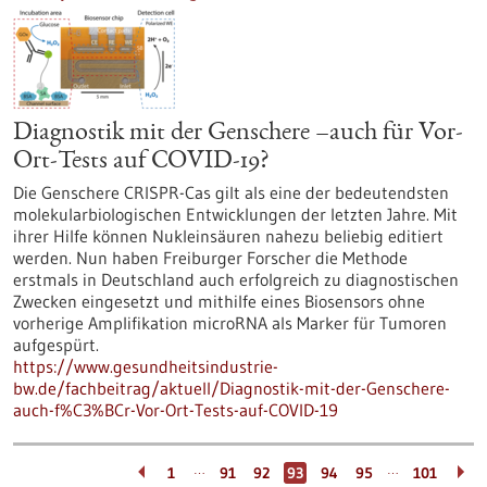
Diagnostik mit der Genschere –auch für Vor-
Ort-Tests auf COVID-19?
Die Genschere CRISPR-Cas gilt als eine der bedeutendsten
molekularbiologischen Entwicklungen der letzten Jahre. Mit
ihrer Hilfe können Nukleinsäuren nahezu beliebig editiert
werden. Nun haben Freiburger Forscher die Methode
erstmals in Deutschland auch erfolgreich zu diagnostischen
Zwecken eingesetzt und mithilfe eines Biosensors ohne
vorherige Amplifikation microRNA als Marker für Tumoren
aufgespürt.
https://www.gesundheitsindustrie-
bw.de/fachbeitrag/aktuell/Diagnostik-mit-der-Genschere-
auch-f%C3%BCr-Vor-Ort-Tests-auf-COVID-19
…
…
1
91
92
93
94
95
101