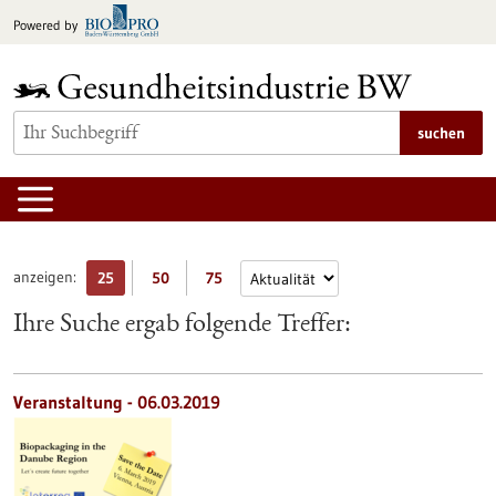
zum
Powered by
Inhalt
springen
suchen
anzeigen:
25
50
75
Ihre Suche ergab folgende Treffer:
Veranstaltung -
06.03.2019