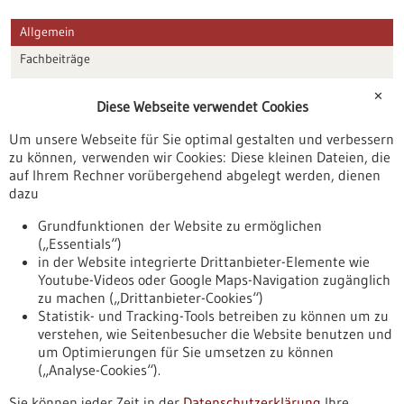
Allgemein
Fachbeiträge
Förderungen
✕
Diese Webseite verwendet Cookies
Veranstaltungen
Um unsere Webseite für Sie optimal gestalten und verbessern
Erscheinungsdatum
zu können, verwenden wir Cookies: Diese kleinen Dateien, die
auf Ihrem Rechner vorübergehend abgelegt werden, dienen
dazu
zurücksetzen
Grundfunktionen der Website zu ermöglichen
(„Essentials“)
anzeigen
in der Website integrierte Drittanbieter-Elemente wie
Youtube-Videos oder Google Maps-Navigation zugänglich
zu machen („Drittanbieter-Cookies“)
Statistik- und Tracking-Tools betreiben zu können um zu
verstehen, wie Seitenbesucher die Website benutzen und
Nach oben
um Optimierungen für Sie umsetzen zu können
(„Analyse-Cookies“).
Sie können jeder Zeit in der
Datenschutzerklärung
Ihre