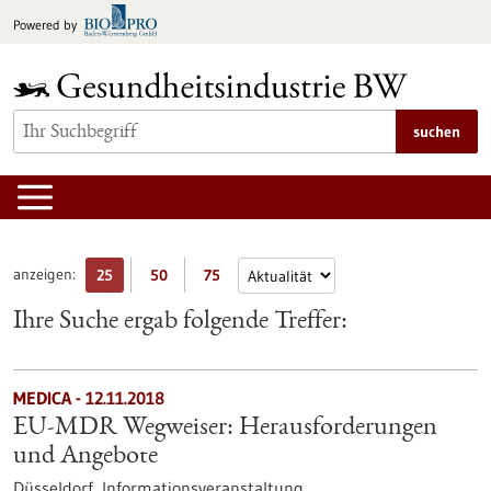
zum
Powered by
Inhalt
springen
suchen
anzeigen:
25
50
75
Ihre Suche ergab folgende Treffer:
MEDICA -
12.11.2018
EU-MDR Wegweiser: Herausforderungen
und Angebote
Düsseldorf,
Informationsveranstaltung