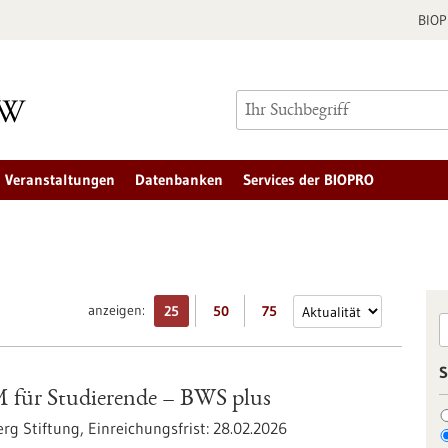
BIO
Veranstaltungen
Datenbanken
Services der BIOPRO
anzeigen:
25
50
75
S
ür Studierende – BWS plus
rg Stiftung,
Einreichungsfrist:
28.02.2026