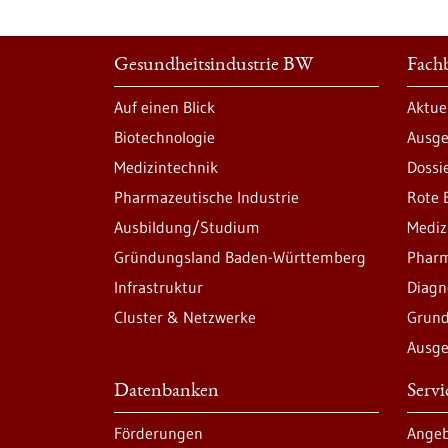
Gesundheitsindustrie BW
Fachb
Auf einen Blick
Aktue
Biotechnologie
Ausge
Medizintechnik
Dossi
Pharmazeutische Industrie
Rote 
Ausbildung/Studium
Mediz
Gründungsland Baden-Württemberg
Pharm
Infrastruktur
Diagn
Cluster & Netzwerke
Grund
Ausge
Datenbanken
Serv
Förderungen
Angeb