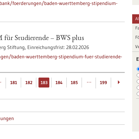
nbank/foerderungen/baden-wuerttemberg-stipendium-
A
F
F
ür Studierende – BWS plus
V
rg Stiftung,
Einreichungsfrist:
28.02.2026
ngen/baden-wuerttemberg-stipendium-fuer-studierende-
E
…
…
181
182
183
184
185
199
tungen