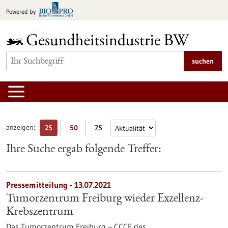
zum
Powered by
Inhalt
springen
suchen
anzeigen:
25
50
75
Ihre Suche ergab folgende Treffer:
Pressemitteilung - 13.07.2021
Tumorzentrum Freiburg wieder Exzellenz-
Krebszentrum
Das Tumorzentrum Freiburg – CCCF des