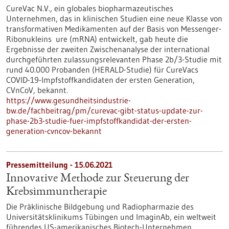
CureVac N.V., ein globales biopharmazeutisches
Unternehmen, das in klinischen Studien eine neue Klasse von
transformativen Medikamenten auf der Basis von Messenger-
Ribonukleins ure (mRNA) entwickelt, gab heute die
Ergebnisse der zweiten Zwischenanalyse der international
durchgeführten zulassungsrelevanten Phase 2b/3-Studie mit
rund 40.000 Probanden (HERALD-Studie) für CureVacs
COVID-19-Impfstoffkandidaten der ersten Generation,
CVnCoV, bekannt.
https://www.gesundheitsindustrie-
bw.de/fachbeitrag/pm/curevac-gibt-status-update-zur-
phase-2b3-studie-fuer-impfstoffkandidat-der-ersten-
generation-cvncov-bekannt
Pressemitteilung - 15.06.2021
Innovative Methode zur Steuerung der
Krebsimmuntherapie
Die Präklinische Bildgebung und Radiopharmazie des
Universitätsklinikums Tübingen und ImaginAb, ein weltweit
führendes US-amerikanisches Biotech-Unternehmen,