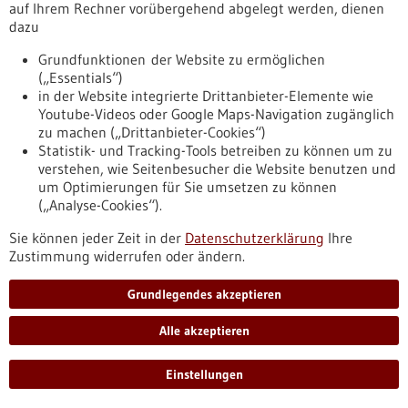
https://www.gesundheitsindustrie-
auf Ihrem Rechner vorübergehend abgelegt werden, dienen
bw.de/datenbank/foerderungen/horizone-europe
dazu
Grundfunktionen der Website zu ermöglichen
(„Essentials“)
Pressemitteilung - 25.06.2021
in der Website integrierte Drittanbieter-Elemente wie
Kompetenzzentrum Biointelligenz – nun
Youtube-Videos oder Google Maps-Navigation zugänglich
stark im Verein
zu machen („Drittanbieter-Cookies“)
Statistik- und Tracking-Tools betreiben zu können um zu
Das seit zwei Jahren aktive Forschungsnetzwerk hat heute
verstehen, wie Seitenbesucher die Website benutzen und
den gemeinnützigen Verein Kompetenzzentrum
um Optimierungen für Sie umsetzen zu können
Biointelligenz e.V. gegründet. Forschungseinrichtungen aus
(„Analyse-Cookies“).
dem Stuttgarter Raum wollen damit das Zusammenwachsen
von Natur, Technik und Informationswissenschaft
Sie können jeder Zeit in der
Datenschutzerklärung
Ihre
unterstützen und das Paradigma der Biointelligenz in die
Zustimmung widerrufen oder ändern.
Breite bringen.
https://www.gesundheitsindustrie-
Grundlegendes akzeptieren
bw.de/fachbeitrag/pm/kompetenzzentrum-biointelligenz-
nun-stark-im-verein
Alle akzeptieren
Einstellungen
Pressemitteilung - 25.06.2021
Studien zur Thrombose nach SARS-CoV-2-