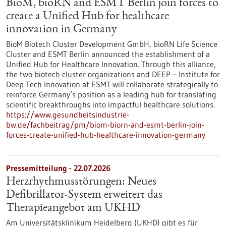
BioM, bioRN and ESMT Berlin join forces to
create a Unified Hub for healthcare
innovation in Germany
BioM Biotech Cluster Development GmbH, bioRN Life Science
Cluster and ESMT Berlin announced the establishment of a
Unified Hub for Healthcare Innovation. Through this alliance,
the two biotech cluster organizations and DEEP – Institute for
Deep Tech Innovation at ESMT will collaborate strategically to
reinforce Germany’s position as a leading hub for translating
scientific breakthroughs into impactful healthcare solutions.
https://www.gesundheitsindustrie-
bw.de/fachbeitrag/pm/biom-biorn-and-esmt-berlin-join-
forces-create-unified-hub-healthcare-innovation-germany
Pressemitteilung - 22.07.2026
Herzrhythmusstörungen: Neues
Defibrillator-System erweitert das
Therapieangebot am UKHD
Am Universitätsklinikum Heidelberg (UKHD) gibt es für