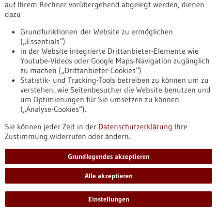
auf Ihrem Rechner vorübergehend abgelegt werden, dienen
Förderprogramm,
Förderung durch:
Bundesministerium für
dazu
Wirtschaft und Energie,
Einreichungsfrist:
30.06.2029
Grundfunktionen der Website zu ermöglichen
https://www.gesundheitsindustrie-
(„Essentials“)
bw.de/datenbank/foerderungen/beratungsgutscheine-
in der Website integrierte Drittanbieter-Elemente wie
gesundheitswirtschaft-asien
Youtube-Videos oder Google Maps-Navigation zugänglich
zu machen („Drittanbieter-Cookies“)
Statistik- und Tracking-Tools betreiben zu können um zu
Pressemitteilung - 16.07.2026
verstehen, wie Seitenbesucher die Website benutzen und
Wirtschaftsministerin Hoffmeister-Kraut
um Optimierungen für Sie umsetzen zu können
(„Analyse-Cookies“).
besucht das Universitätsklinikum Freiburg
Die baden-württembergische Wirtschaftsministerin Dr. Nicole
Sie können jeder Zeit in der
Datenschutzerklärung
Ihre
Hoffmeister-Kraut hat am 16. Juli 2026 das Uniklinikum
Zustimmung widerrufen oder ändern.
Freiburg besucht. Im Mittelpunkt standen der Kick-off für das
Digitale Innovationszentrum, kurz DIGIZ, und der Austausch
Grundlegendes akzeptieren
mit Vertretern der Freiburger Gesundheitswirtschaft. Das
Land Baden-Württemberg fördert den Aufbau einer
Alle akzeptieren
diagnostischen und therapeutischen Forschungs- und
Entwicklungseinheit im DIGIZ mit rund 25 Millionen Euro.
Einstellungen
https://www.gesundheitsindustrie-
bw.de/fachbeitrag/pm/wirtschaftsministerin-hoffmeister-