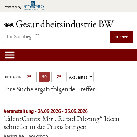
zum
Powered by
Inhalt
springen
suchen
anzeigen:
25
50
75
Ihre Suche ergab folgende Treffer:
Veranstaltung -
24.09.2026
-
25.09.2026
TalentCamp: Mit „Rapid Piloting“ Ideen
schneller in die Praxis bringen
Karlsruhe ,
Workshop