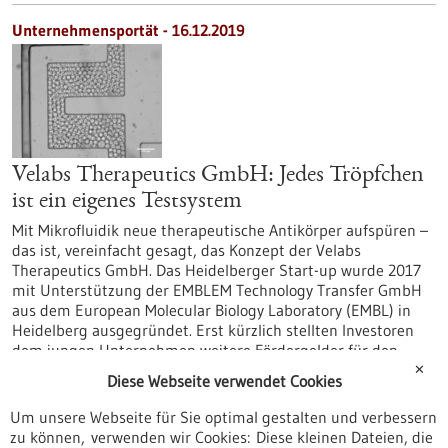
Unternehmensportät - 16.12.2019
Velabs Therapeutics GmbH: Jedes Tröpfchen
ist ein eigenes Testsystem
Mit Mikrofluidik neue therapeutische Antikörper aufspüren –
das ist, vereinfacht gesagt, das Konzept der Velabs
Therapeutics GmbH. Das Heidelberger Start-up wurde 2017
mit Unterstützung der EMBLEM Technology Transfer GmbH
aus dem European Molecular Biology Laboratory (EMBL) in
Heidelberg ausgegründet. Erst kürzlich stellten Investoren
dem jungen Unternehmen weitere Fördergelder für den
Ausbau seiner Technologien und Anwendungen zur
✕
Diese Webseite verwendet Cookies
Verfügung.
https://www.gesundheitsindustrie-
Um unsere Webseite für Sie optimal gestalten und verbessern
bw.de/fachbeitrag/aktuell/velabs-therapeutics-gmbh-jedes-
zu können, verwenden wir Cookies: Diese kleinen Dateien, die