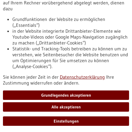
troepfchen-ist-ein-eigenes-testsystem
auf Ihrem Rechner vorübergehend abgelegt werden, dienen
dazu
Grundfunktionen der Website zu ermöglichen
Dossier - 06.12.2019
(„Essentials“)
in der Website integrierte Drittanbieter-Elemente wie
Youtube-Videos oder Google Maps-Navigation zugänglich
zu machen („Drittanbieter-Cookies“)
Statistik- und Tracking-Tools betreiben zu können um zu
verstehen, wie Seitenbesucher die Website benutzen und
um Optimierungen für Sie umsetzen zu können
(„Analyse-Cookies“).
Mikrobiom: Menschliche Gesundheit eng mit
Sie können jeder Zeit in der
Datenschutzerklärung
Ihre
Mikroben-WG vernetzt
Zustimmung widerrufen oder ändern.
Der Mensch beherbergt 1,3-mal so viele Mikroorganismen wie
er Körperzellen hat. Diese mikrobielle Gemeinschaft
Grundlegendes akzeptieren
beeinflusst, wie wir unsere Nahrung verdauen, wie aktiv
unser Immunsystem ist, aber auch, ob wir eher ängstlich
Alle akzeptieren
oder neugierig sind. Mittlerweile wird eine Reihe von
Erkrankungen mit einem gestörten Mikrobiom in Verbindung
Einstellungen
gebracht. Bis das Wissen für Therapien genutzt werden kann,
müssen Forscher noch einen weiten Weg gehen.