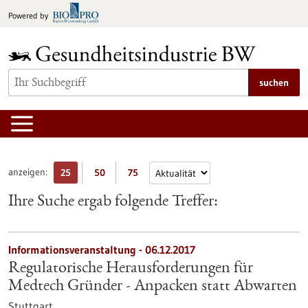
zum
Powered by
Inhalt
springen
suchen
anzeigen:
25
50
75
Ihre Suche ergab folgende Treffer:
Informationsveranstaltung -
06.12.2017
Regulatorische Herausforderungen für
Medtech Gründer - Anpacken statt Abwarten
Stuttgart