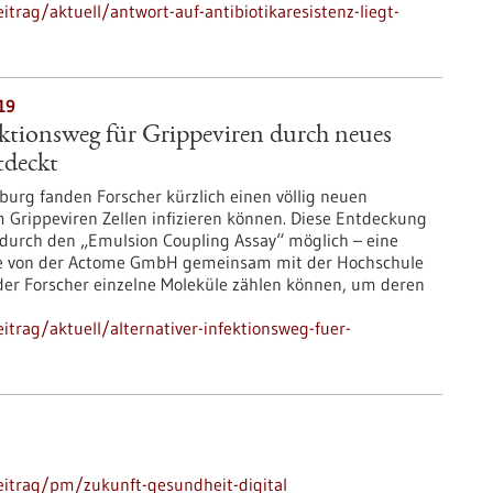
trag/aktuell/antwort-auf-antibiotikaresistenz-liegt-
19
ektionsweg für Grippeviren durch neues
tdeckt
iburg fanden Forscher kürzlich einen völlig neuen
Grippeviren Zellen infizieren können. Diese Entdeckung
urch den „Emulsion Coupling Assay“ möglich – eine
die von der Actome GmbH gemeinsam mit der Hochschule
der Forscher einzelne Moleküle zählen können, um deren
trag/aktuell/alternativer-infektionsweg-fuer-
eitrag/pm/zukunft-gesundheit-digital