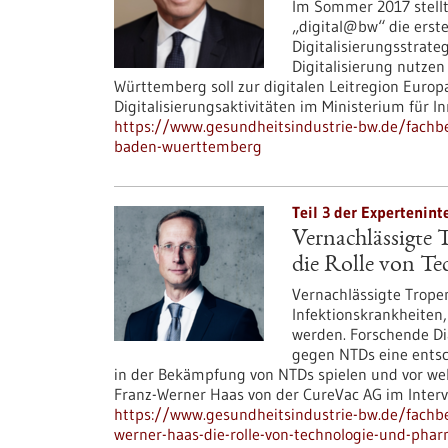
Im Sommer 2017 stell
„digital@bw“ die erst
Digitalisierungsstrateg
Digitalisierung nutzen
Württemberg soll zur digitalen Leitregion Europ
Digitalisierungsaktivitäten im Ministerium für In
https://www.gesundheitsindustrie-bw.de/fachbe
baden-wuerttemberg
Teil 3 der Expertenint
Vernachlässigte
die Rolle von T
Vernachlässigte Trope
Infektionskrankheiten
werden. Forschende 
gegen NTDs eine entsc
in der Bekämpfung von NTDs spielen und vor wel
Franz-Werner Haas von der CureVac AG im Interv
https://www.gesundheitsindustrie-bw.de/fachbe
werner-haas-die-rolle-von-technologie-und-ph