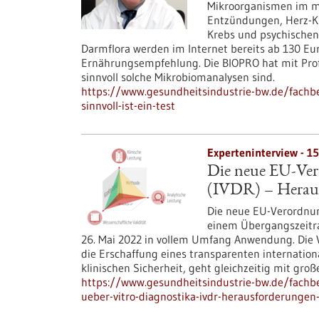
Mikroorganismen im m
Entzündungen, Herz-Kr
Krebs und psychischen
Darmflora werden im Internet bereits ab 130 Eur
Ernährungsempfehlung. Die BIOPRO hat mit Prof.
sinnvoll solche Mikrobiomanalysen sind.
https://www.gesundheitsindustrie-bw.de/fachb
sinnvoll-ist-ein-test
Experteninterview - 1
Die neue EU-Ver
(IVDR) – Heraus
Die neue EU-Verordnung
einem Übergangszeitra
26. Mai 2022 in vollem Umfang Anwendung. Die Vo
die Erschaffung eines transparenten internati
klinischen Sicherheit, geht gleichzeitig mit gr
https://www.gesundheitsindustrie-bw.de/fachbe
ueber-vitro-diagnostika-ivdr-herausforderungen