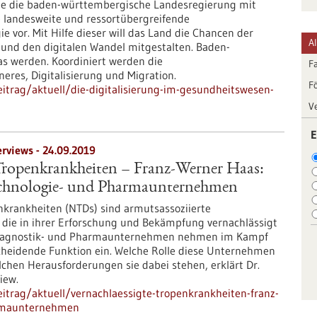
te die baden-württembergische Landesregierung mit
e landesweite und ressortübergreifende
ie vor. Mit Hilfe dieser will das Land die Chancen der
A
 und den digitalen Wandel mitgestalten. Baden-
as werden. Koordiniert werden die
F
neres, Digitalisierung und Migration.
F
itrag/aktuell/die-digitalisierung-im-gesundheitswesen-
V
E
erviews - 24.09.2019
 Tropenkrankheiten – Franz-Werner Haas:
echnologie- und Pharmaunternehmen
nkrankheiten (NTDs) sind armutsassoziierte
, die in ihrer Erforschung und Bekämpfung vernachlässigt
Diagnostik- und Pharmaunternehmen nehmen im Kampf
heidende Funktion ein. Welche Rolle diese Unternehmen
chen Herausforderungen sie dabei stehen, erklärt Dr.
iew.
itrag/aktuell/vernachlaessigte-tropenkrankheiten-franz-
armaunternehmen