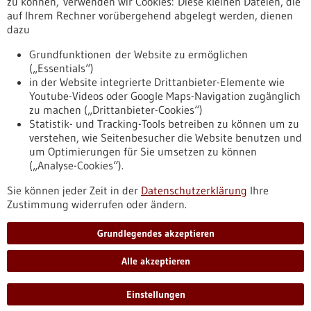
zu können, verwenden wir Cookies: Diese kleinen Dateien, die
auf Ihrem Rechner vorübergehend abgelegt werden, dienen
dazu
zurücksetzen
Grundfunktionen der Website zu ermöglichen
(„Essentials“)
anzeigen
in der Website integrierte Drittanbieter-Elemente wie
Youtube-Videos oder Google Maps-Navigation zugänglich
zu machen („Drittanbieter-Cookies“)
Statistik- und Tracking-Tools betreiben zu können um zu
verstehen, wie Seitenbesucher die Website benutzen und
Nach oben
um Optimierungen für Sie umsetzen zu können
(„Analyse-Cookies“).
Sie können jeder Zeit in der
Datenschutzerklärung
Ihre
Informiert bleiben
Zustimmung widerrufen oder ändern.
Newsletter abonnieren
Grundlegendes akzeptieren
Alle akzeptieren
2026
©
Einstellungen