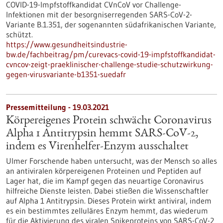
COVID-19-Impfstoffkandidat CVnCoV vor Challenge-
Infektionen mit der besorgniserregenden SARS-CoV-2-
Variante B.1.351, der sogenannten südafrikanischen Variante,
schützt.
https://www.gesundheitsindustrie-
bw.de/fachbeitrag/pm/curevacs-covid-19-impfstoffkandidat-
cvncov-zeigt-praeklinischer-challenge-studie-schutzwirkung-
gegen-virusvariante-b1351-suedafr
Pressemitteilung - 19.03.2021
Körpereigenes Protein schwächt Coronavirus
Alpha 1 Antitrypsin hemmt SARS-CoV-2,
indem es Virenhelfer-Enzym ausschaltet
Ulmer Forschende haben untersucht, was der Mensch so alles
an antiviralen körpereigenen Proteinen und Peptiden auf
Lager hat, die im Kampf gegen das neuartige Coronavirus
hilfreiche Dienste leisten. Dabei stießen die Wissenschaftler
auf Alpha 1 Antitrypsin. Dieses Protein wirkt antiviral, indem
es ein bestimmtes zelluläres Enzym hemmt, das wiederum
für die Aktivierung des viralen Spikeproteins von SARS-CoV-2