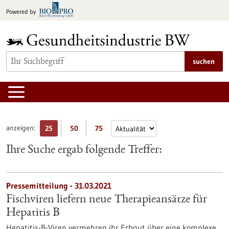
zum
Powered by
Inhalt
springen
suchen
anzeigen:
25
50
75
Ihre Suche ergab folgende Treffer:
Pressemitteilung - 31.03.2021
Fischviren liefern neue Therapieansätze für
Hepatitis B
Hepatitis-B-Viren vermehren ihr Erbgut über eine komplexe