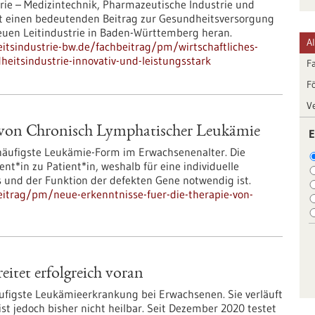
rie – Medizintechnik, Pharmazeutische Industrie und
tet einen bedeutenden Beitrag zur Gesundheitsversorgung
euen Leitindustrie in Baden-Württemberg heran.
A
tsindustrie-bw.de/fachbeitrag/pm/wirtschaftliches-
eitsindustrie-innovativ-und-leistungsstark
F
F
V
e von Chronisch Lymphatischer Leukämie
E
häufigste Leukämie-​Form im Erwachsenenalter. Die
t*in zu Patient*in, weshalb für eine individuelle
und der Funktion der defekten Gene notwendig ist.
itrag/pm/neue-erkenntnisse-fuer-die-therapie-von-
itet erfolgreich voran
ufigste Leukämieerkrankung bei Erwachsenen. Sie verläuft
st jedoch bisher nicht heilbar. Seit Dezember 2020 testet