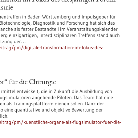
rmation im Fokus des diesjährigen Forum
strie
chentreffen in Baden-Württemberg und Impulsgeber für
Biotechnologie, Diagnostik und Forschung hat sich das
anche als fester Bestandteil im Veranstaltungskalender
rg einzigartigen, interdisziplinären Treffens stand auch
netzung der…
itrag/pm/digitale-transformation-im-fokus-des-
r“ für die Chirurgie
mittel entwickelt, die in Zukunft die Ausbildung von
lugsimulatoren angehende Piloten. Das Team hat eine
en als Trainingsplattform dienen sollen. Dank der
so eine quantitative und objektive Bewertung der
ich.
itrag/pm/kuenstliche-organe-als-flugsimulator-fuer-die-