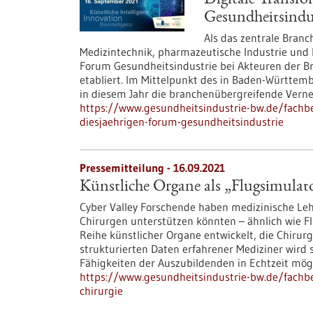
Digitale Transfo
Gesundheitsindu
Als das zentrale Bran
Medizintechnik, pharmazeutische Industrie und 
Forum Gesundheitsindustrie bei Akteuren der Br
etabliert. Im Mittelpunkt des in Baden-Württembe
in diesem Jahr die branchenübergreifende Ver
https://www.gesundheitsindustrie-bw.de/fachbe
diesjaehrigen-forum-gesundheitsindustrie
Pressemitteilung - 16.09.2021
Künstliche Organe als „Flugsimulato
Cyber Valley Forschende haben medizinische Lehr
Chirurgen unterstützen könnten – ähnlich wie F
Reihe künstlicher Organe entwickelt, die Chirurg
strukturierten Daten erfahrener Mediziner wird 
Fähigkeiten der Auszubildenden in Echtzeit mögl
https://www.gesundheitsindustrie-bw.de/fachbe
chirurgie