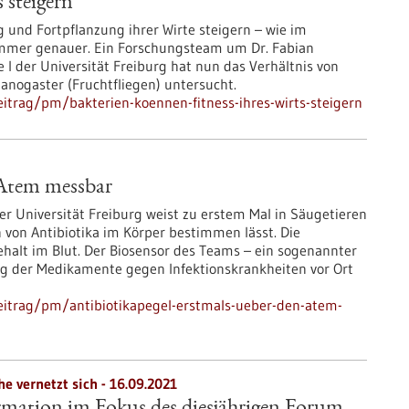
 steigern
nd Fortpflanzung ihrer Wirte steigern – wie im
e immer genauer. Ein Forschungsteam um Dr. Fabian
 I der Universität Freiburg hat nun das Verhältnis von
anogaster (Fruchtfliegen) untersucht.
itrag/pm/bakterien-koennen-fitness-ihres-wirts-steigern
 Atem messbar
r Universität Freiburg weist zu erstem Mal in Säugetieren
 von Antibiotika im Körper bestimmen lässt. Die
lt im Blut. Der Biosensor des Teams – ein sogenannter
rung der Medikamente gegen Infektionskrankheiten vor Ort
eitrag/pm/antibiotikapegel-erstmals-ueber-den-atem-
e vernetzt sich - 16.09.2021