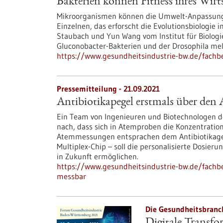
Bakterien können Fitness ihres Wirts
Mikroorganismen können die Umwelt-Anpassung u
Einzelnen, das erforscht die Evolutionsbiologi
Staubach und Yun Wang vom Institut für Biologie
Gluconobacter-Bakterien und der Drosophila mel
https://www.gesundheitsindustrie-bw.de/fachbe
Pressemitteilung - 21.09.2021
Antibiotikapegel erstmals über den
Ein Team von Ingenieuren und Biotechnologen de
nach, dass sich in Atemproben die Konzentration
Atemmessungen entsprachen dem Antibiotikageha
Multiplex-Chip – soll die personalisierte Dosie
in Zukunft ermöglichen.
https://www.gesundheitsindustrie-bw.de/fachb
messbar
Die Gesundheitsbranch