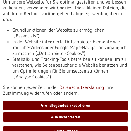
Um unsere Webseite für Sie optimal gestalten und verbessern
Erscheinungsdatum
zu können, verwenden wir Cookies: Diese kleinen Dateien, die
auf Ihrem Rechner vorübergehend abgelegt werden, dienen
dazu
zurücksetzen
Grundfunktionen der Website zu ermöglichen
(„Essentials“)
anzeigen
in der Website integrierte Drittanbieter-Elemente wie
Youtube-Videos oder Google Maps-Navigation zugänglich
zu machen („Drittanbieter-Cookies“)
Statistik- und Tracking-Tools betreiben zu können um zu
verstehen, wie Seitenbesucher die Website benutzen und
Nach oben
um Optimierungen für Sie umsetzen zu können
(„Analyse-Cookies“).
Sie können jeder Zeit in der
Datenschutzerklärung
Ihre
Informiert bleiben
Zustimmung widerrufen oder ändern.
Newsletter abonnieren
Grundlegendes akzeptieren
Alle akzeptieren
2026
©