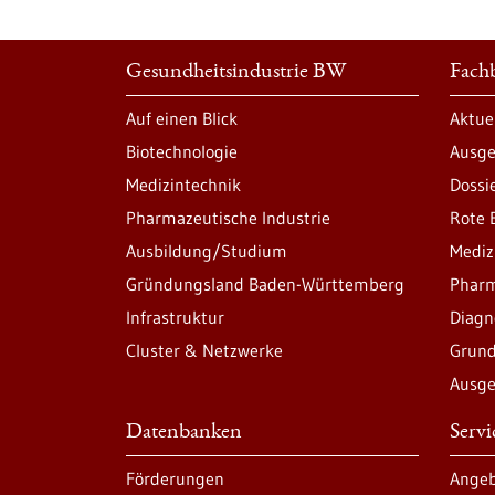
Gesundheitsindustrie BW
Fachb
Auf einen Blick
Aktue
Biotechnologie
Ausge
Medizintechnik
Dossi
Pharmazeutische Industrie
Rote 
Ausbildung/Studium
Mediz
Gründungsland Baden-Württemberg
Pharm
Infrastruktur
Diagn
Cluster & Netzwerke
Grund
Ausge
Datenbanken
Serv
Förderungen
Angeb