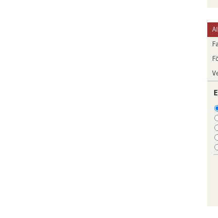
A
F
F
V
E