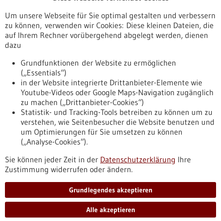
Veranstaltungen
Um unsere Webseite für Sie optimal gestalten und verbessern
Erscheinungsdatum
zu können, verwenden wir Cookies: Diese kleinen Dateien, die
auf Ihrem Rechner vorübergehend abgelegt werden, dienen
dazu
zurücksetzen
Grundfunktionen der Website zu ermöglichen
(„Essentials“)
anzeigen
in der Website integrierte Drittanbieter-Elemente wie
Youtube-Videos oder Google Maps-Navigation zugänglich
zu machen („Drittanbieter-Cookies“)
Statistik- und Tracking-Tools betreiben zu können um zu
verstehen, wie Seitenbesucher die Website benutzen und
Nach oben
um Optimierungen für Sie umsetzen zu können
(„Analyse-Cookies“).
Sie können jeder Zeit in der
Datenschutzerklärung
Ihre
Informiert bleiben
Zustimmung widerrufen oder ändern.
Newsletter abonnieren
Grundlegendes akzeptieren
Alle akzeptieren