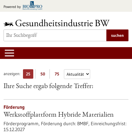
zum
Powered by
Inhalt
springen
suchen
anzeigen:
25
50
75
Ihre Suche ergab folgende Treffer:
Förderung
Werkstoffplattform Hybride Materialien
Förderprogramm,
Förderung durch:
BMBF,
Einreichungsfrist:
15.12.2027