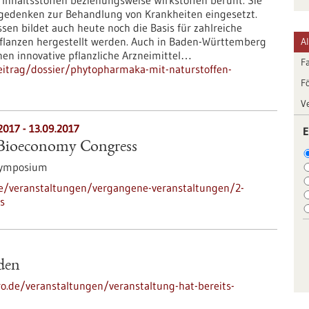
Inhaltsstoffen beziehungsweise Wirkstoffen beruht. Sie
gedenken zur Behandlung von Krankheiten eingesetzt.
ssen bildet auch heute noch die Basis für zahlreiche
 Pflanzen hergestellt werden. Auch in Baden-Württemberg
A
nen innovative pflanzliche Arzneimittel…
F
eitrag/dossier/phytopharmaka-mit-naturstoffen-
F
V
2017
-
13.09.2017
E
l Bioeconomy Congress
Symposium
de/veranstaltungen/vergangene-veranstaltungen/2-
s
nden
ro.de/veranstaltungen/veranstaltung-hat-bereits-