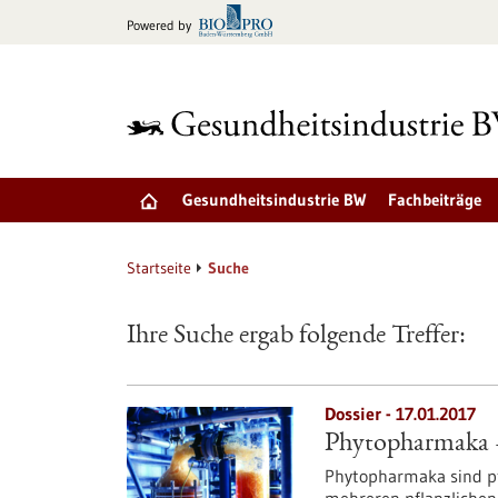
zum
Powered by
Inhalt
springen
Gesundheitsindustrie BW
Fachbeiträge
Startseite
Suche
Ihre Suche ergab folgende Treffer:
Dossier - 17.01.2017
Phytopharmaka –
Phytopharmaka sind pf