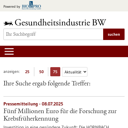
zum
Powered by
Inhalt
springen
suchen
anzeigen:
25
50
75
Ihre Suche ergab folgende Treffer:
Pressemitteilung - 08.07.2025
Fünf Millionen Euro für die Forschung zur
Krebsfrüherkennung
Investition in eine gesündere Zukunft: Die HORNBACH