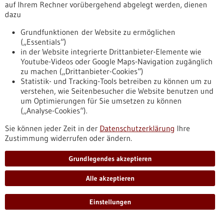
auf Ihrem Rechner vorübergehend abgelegt werden, dienen
Konstanz, hat ein tierfreies humanzellbasiertes Verfahren
dazu
entwickelt, das nicht nur schneller, sensitiver und
zuverlässiger als gängige Tests ist, sondern sich auch an
Grundfunktionen der Website zu ermöglichen
anwenderspezifische Bedürfnisse anpassen lässt.
(„Essentials“)
https://www.gesundheitsindustrie-
in der Website integrierte Drittanbieter-Elemente wie
bw.de/fachbeitrag/aktuell/innovativer-zellbasierter-test-zur-
Youtube-Videos oder Google Maps-Navigation zugänglich
arzneimittelpruefung-auf-pyrogene
zu machen („Drittanbieter-Cookies“)
Statistik- und Tracking-Tools betreiben zu können um zu
verstehen, wie Seitenbesucher die Website benutzen und
Pressemitteilung - 04.06.2025
um Optimierungen für Sie umsetzen zu können
Staatssekretär Dr. Rapp besucht Provinz
(„Analyse-Cookies“).
Nordbrabant und die Region Flandern
Sie können jeder Zeit in der
Datenschutzerklärung
Ihre
Dr. Patrick Rapp reist zur Unterzeichnung einer
Zustimmung widerrufen oder ändern.
interministeriellen Absichtserklärung nach
Eindhoven/Niederlande. Im Rahmen seiner dreitägigen
Grundlegendes akzeptieren
Delegationsreise wird er neben der Provinz Nordbrabant auch
die flämische Region Flandern besuchen.
Alle akzeptieren
https://www.gesundheitsindustrie-
bw.de/fachbeitrag/pm/staatssekretaer-dr-rapp-besucht-
Einstellungen
provinz-nordbrabant-und-die-region-flandern