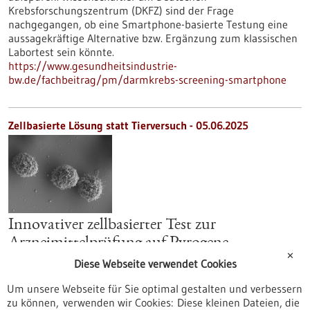
Krebsforschungszentrum (DKFZ) sind der Frage
nachgegangen, ob eine Smartphone-basierte Testung eine
aussagekräftige Alternative bzw. Ergänzung zum klassischen
Labortest sein könnte.
https://www.gesundheitsindustrie-
bw.de/fachbeitrag/pm/darmkrebs-screening-smartphone
Zellbasierte Lösung statt Tierversuch - 05.06.2025
Innovativer zellbasierter Test zur
Arzneimittelprüfung auf Pyrogene
✕
Der Nachweis, dass Arzneimittel keine mikrobiellen
Diese Webseite verwendet Cookies
Kontaminationen und damit fieberauslösende Substanzen
Um unsere Webseite für Sie optimal gestalten und verbessern
(Pyrogene) enthalten, wird auch heutzutage noch vielfach in
zu können, verwenden wir Cookies: Diese kleinen Dateien, die
Tierversuchen erbracht. InnoZell, ein Spin-off der Universität