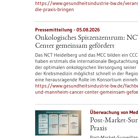
https://www.gesundheitsindustrie-bw.de/veranst
die-praxis-bringen
Pressemitteilung - 05.08.2026
Onkologisches Spitzenzentrum: N
Center gemeinsam gefördert
Das NCT Heidelberg und das MCC bilden ein CCC
haben erstmals die internationale Begutachtun
der optimalen onkologischen Versorgung seiner 
der Krebsmedizin möglichst schnell in der Regi
eine herausragende Rolle im Konsortium einne
https://www.gesundheitsindustrie-bw.de/fachb
und-mannheim-cancer-center-gemeinsam-gefoe
Überwachung von Medi
Post-Market-Surv
Praxis
Post-Market-Surveillanc