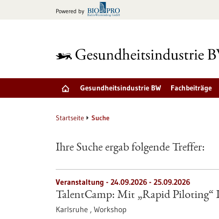
zum
Powered by
Inhalt
springen
Gesundheitsindustrie BW
Fachbeiträge
Startseite
Suche
Ihre Suche ergab folgende Treffer:
Veranstaltung -
24.09.2026
-
25.09.2026
TalentCamp: Mit „Rapid Piloting“ Id
Karlsruhe ,
Workshop