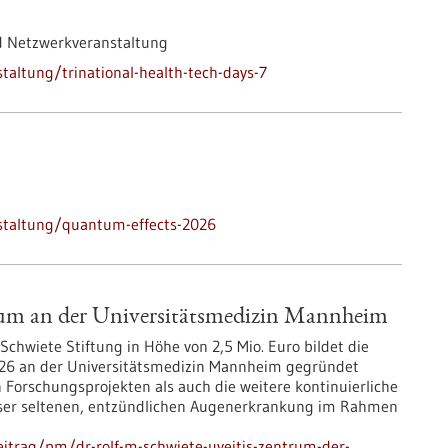
d Netzwerkveranstaltung
altung/trinational-health-tech-days-7
staltung/quantum-effects-2026
rum an der Universitätsmedizin Mannheim
Schwiete Stiftung in Höhe von 2,5 Mio. Euro bildet die
 2026 an der Universitätsmedizin Mannheim gegründet
n Forschungsprojekten als auch die weitere kontinuierliche
eser seltenen, entzündlichen Augenerkrankung im Rahmen
itrag/pm/dr-rolf-m-schwiete-uveitis-zentrum-der-