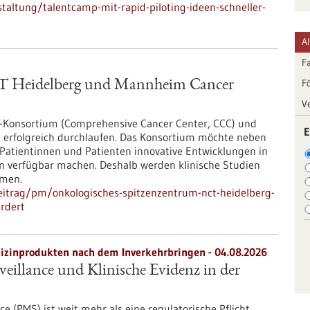
altung/talentcamp-mit-rapid-piloting-ideen-schneller-
A
F
F
CT Heidelberg und Mannheim Cancer
V
-Konsortium (Comprehensive Cancer Center, CCC) und
E
g erfolgreich durchlaufen. Das Konsortium möchte neben
Patientinnen und Patienten innovative Entwicklungen in
on verfügbar machen. Deshalb werden klinische Studien
hmen.
eitrag/pm/onkologisches-spitzenzentrum-nct-heidelberg-
rdert
zinprodukten nach dem Inverkehrbringen - 04.08.2026
eillance und Klinische Evidenz in der
e (PMS) ist weit mehr als eine regulatorische Pflicht.