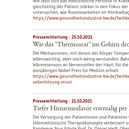
Wie lässt sich das medizinische Personal in Kra
gleichzeitig der Patient stärker in den Fokus d
untersuchen, wie Routinearbeiten im Klinikallta
https://www.gesundheitsindustrie-bw.de/fachbe
Pressemitteilung - 25.10.2021
Wie das "Thermostat" im Gehirn dr
Die Mechanismen, mit denen der Körper Tempera
lebenswichtig, aber noch wenig verstanden. Ba
Wärmesensors an Nervenzellen der Haut, für die
diesjährigen Nobel-Preis für Medizin erhielt.
https://www.gesundheitsindustrie-bw.de/fachb
ueberhitzung-misst
Pressemitteilung - 21.10.2021
Tiefer Hirnstimulator erstmalig per 
Die Versorgung der Patientinnen und Patienten
telemedizinische Therapiekonzepte verbessert un
Pandemie. Nun führte Prof. Dr. Daniel Weiß, Obe