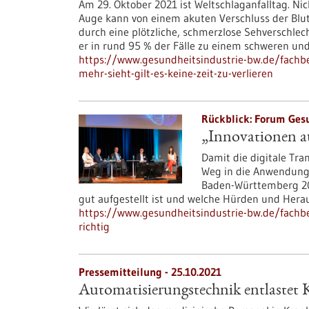
Am 29. Oktober 2021 ist Weltschlaganfalltag. Nic
Auge kann von einem akuten Verschluss der Blutz
durch eine plötzliche, schmerzlose Sehverschle
er in rund 95 % der Fälle zu einem schweren un
https://www.gesundheitsindustrie-bw.de/fachbe
mehr-sieht-gilt-es-keine-zeit-zu-verlieren
Rückblick: Forum Gesu
„Innovationen au
Damit die digitale Tr
Weg in die Anwendung
Baden-Württemberg 20
gut aufgestellt ist und welche Hürden und Herau
https://www.gesundheitsindustrie-bw.de/fachbe
richtig
Pressemitteilung - 25.10.2021
Automatisierungstechnik entlastet K