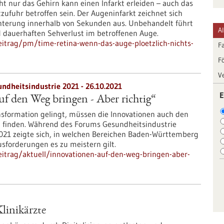
ht nur das Gehirn kann einen Infarkt erleiden – auch das
ufuhr betroffen sein. Der Augeninfarkt zeichnet sich
chterung innerhalb von Sekunden aus. Unbehandelt führt
A
d dauerhaften Sehverlust im betroffenen Auge.
itrag/pm/time-retina-wenn-das-auge-ploetzlich-nichts-
F
F
V
ndheitsindustrie 2021 - 26.10.2021
E
f den Weg bringen - Aber richtig“
ansformation gelingt, müssen die Innovationen auch den
 finden. Während des Forums Gesundheitsindustrie
21 zeigte sich, in welchen Bereichen Baden-Württemberg
sforderungen es zu meistern gilt.
itrag/aktuell/innovationen-auf-den-weg-bringen-aber-
linikärzte