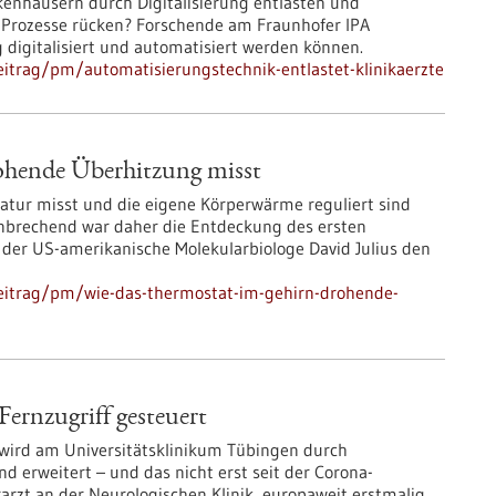
nkenhäusern durch Digitalisierung entlasten und
er Prozesse rücken? Forschende am Fraunhofer IPA
g digitalisiert und automatisiert werden können.
itrag/pm/automatisierungstechnik-entlastet-klinikaerzte
ohende Überhitzung misst
tur misst und die eigene Körperwärme reguliert sind
hnbrechend war daher die Entdeckung des ersten
 der US-amerikanische Molekularbiologe David Julius den
eitrag/pm/wie-das-thermostat-im-gehirn-drohende-
Fernzugriff gesteuert
 wird am Universitätsklinikum Tübingen durch
d erweitert – und das nicht erst seit der Corona-
rarzt an der Neurologischen Klinik, europaweit erstmalig