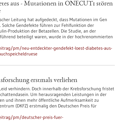
betes aus - Mutationen in ONECUT1 stören
e
ischer Leitung hat aufgedeckt, dass Mutationen im Gen
Solche Gendefekte führen zur Fehlfunktion der
lin-Produktion der Betazellen. Die Studie, an der
rführend beteiligt waren, wurde in der hochrenommierten
itrag/pm/neu-entdeckter-gendefekt-loest-diabetes-aus-
auchspeicheldruese
sforschung erstmals verliehen
eid verhindern. Doch innerhalb der Krebsforschung fristet
 Schattendasein. Um herausragenden Leistungen in der
en und ihnen mehr öffentliche Aufmerksamkeit zu
entrum (DKFZ) erstmalig den Deutschen Preis für
itrag/pm/deutscher-preis-fuer-