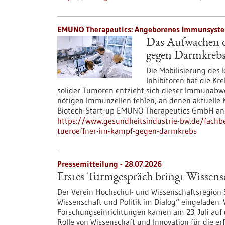
EMUNO Therapeutics: Angeborenes Immunsystem 
Das Aufwachen d
gegen Darmkreb
Die Mobilisierung des
Inhibitoren hat die Kr
solider Tumoren entzieht sich dieser Immunabweh
nötigen Immunzellen fehlen, an denen aktuelle 
Biotech-Start-up EMUNO Therapeutics GmbH an
https://www.gesundheitsindustrie-bw.de/fachb
tueroeffner-im-kampf-gegen-darmkrebs
Pressemitteilung - 28.07.2026
Erstes Turmgespräch bringt Wissen
Der Verein Hochschul- und Wissenschaftsregion 
Wissenschaft und Politik im Dialog“ eingeladen. 
Forschungseinrichtungen kamen am 23. Juli au
Rolle von Wissenschaft und Innovation für die e