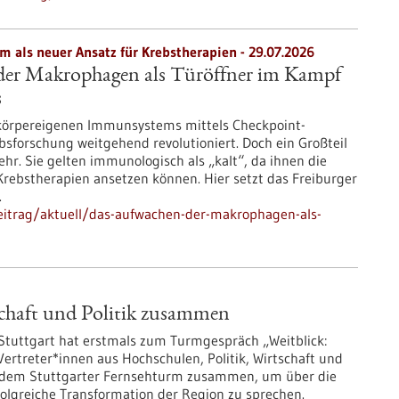
als neuer Ansatz für Krebstherapien - 29.07.2026
er Makrophagen als Türöffner im Kampf
s
 körpereigenen Immunsystems mittels Checkpoint-
ebsforschung weitgehend revolutioniert. Doch ein Großteil
r. Sie gelten immunologisch als „kalt“, da ihnen die
Krebstherapien ansetzen können. Hier setzt das Freiburger
.
eitrag/aktuell/das-aufwachen-der-makrophagen-als-
schaft und Politik zusammen
Stuttgart hat erstmals zum Turmgespräch „Weitblick:
Vertreter*innen aus Hochschulen, Politik, Wirtschaft und
f dem Stuttgarter Fernsehturm zusammen, um über die
rfolgreiche Transformation der Region zu sprechen.