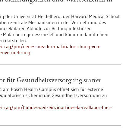
n Sicherungsseilen und Warteschleifen in
g der Universität Heidelberg, der Harvard Medical School
aben zentrale Mechanismen in der Vermehrung des
molekularen Abläufe zur Bildung infektiöser
ie Malariaerreger essenziell und könnten damit einen
n darstellen.
eitrag/pm/neues-aus-der-malariaforschung-von-
itenvermehrung
or für Gesundheits­versorgung startet
 am Bosch Health Campus öffnet sich für externe
 regulatorisch sicher in die Gesundheitsversorgung zu
itrag/pm/bundesweit-einzigartiges-ki-reallabor-fuer-