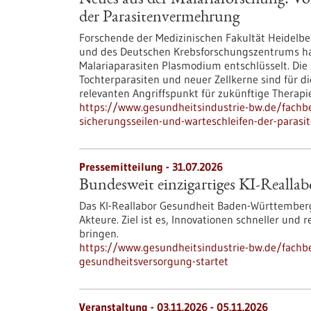
Neues aus der Malariaforschung: Vo
der Parasitenvermehrung
Forschende der Medizinischen Fakultät Heidelber
und des Deutschen Krebsforschungszentrums h
Malariaparasiten Plasmodium entschlüsselt. Die 
Tochterparasiten und neuer Zellkerne sind für d
relevanten Angriffspunkt für zukünftige Therapie
https://www.gesundheitsindustrie-bw.de/fachb
sicherungsseilen-und-warteschleifen-der-paras
Pressemitteilung - 31.07.2026
Bundesweit einzigartiges KI-Reallab
Das KI-Reallabor Gesundheit Baden-Württemberg
Akteure. Ziel ist es, Innovationen schneller und
bringen.
https://www.gesundheitsindustrie-bw.de/fachbe
gesundheitsversorgung-startet
Veranstaltung -
03.11.2026
-
05.11.2026