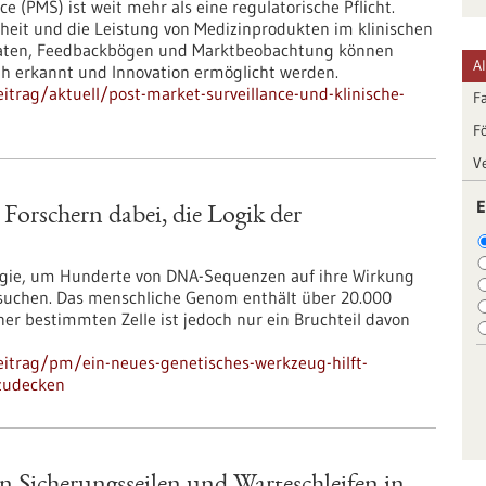
e (PMS) ist weit mehr als eine regulatorische Pflicht.
rheit und die Leistung von Medizinprodukten im klinischen
d-Daten, Feedbackbögen und Marktbeobachtung können
A
rüh erkannt und Innovation ermöglicht werden.
trag/aktuell/post-market-surveillance-und-klinische-
F
F
V
E
 Forschern dabei, die Logik der
logie, um Hunderte von DNA-Sequenzen auf ihre Wirkung
rsuchen. Das menschliche Genom enthält über 20.000
er bestimmten Zelle ist jedoch nur ein Bruchteil davon
itrag/pm/ein-neues-genetisches-werkzeug-hilft-
fzudecken