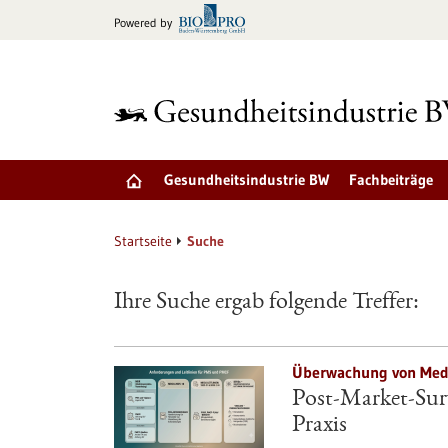
zum
Powered by
Inhalt
springen
Gesundheitsindustrie BW
Fachbeiträge
Startseite
Suche
Ihre Suche ergab folgende Treffer:
Überwachung von Medi
Post-Market-Surv
Praxis