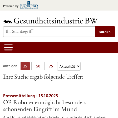
zum
Powered by
Inhalt
springen
suchen
anzeigen:
25
50
75
Ihre Suche ergab folgende Treffer:
Pressemitteilung - 15.10.2025
OP-Roboter ermöglicht besonders
schonenden Eingriff im Mund
Am Universitätsklinikum Freiburg wurde deutschlandweit