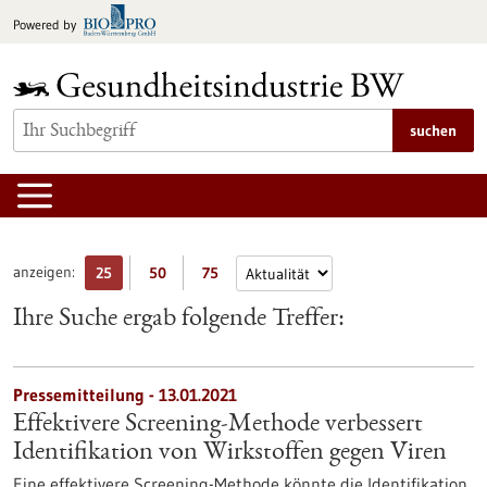
zum
Powered by
Inhalt
springen
suchen
anzeigen:
25
50
75
Ihre Suche ergab folgende Treffer:
Pressemitteilung - 13.01.2021
Effektivere Screening-Methode verbessert
Identifikation von Wirkstoffen gegen Viren
Eine effektivere Screening-Methode könnte die Identifikation