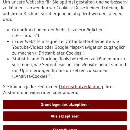
Um unsere Webseite für Sie optimal gestalten und verbessern
Erscheinungsdatum
zu können, verwenden wir Cookies: Diese kleinen Dateien, die
auf Ihrem Rechner vorübergehend abgelegt werden, dienen
dazu
zurücksetzen
Grundfunktionen der Website zu ermöglichen
(„Essentials“)
anzeigen
in der Website integrierte Drittanbieter-Elemente wie
Youtube-Videos oder Google Maps-Navigation zugänglich
zu machen („Drittanbieter-Cookies“)
Statistik- und Tracking-Tools betreiben zu können um zu
verstehen, wie Seitenbesucher die Website benutzen und
Nach oben
um Optimierungen für Sie umsetzen zu können
(„Analyse-Cookies“).
Sie können jeder Zeit in der
Datenschutzerklärung
Ihre
Informiert bleiben
Zustimmung widerrufen oder ändern.
Newsletter abonnieren
Grundlegendes akzeptieren
Alle akzeptieren
2026
©