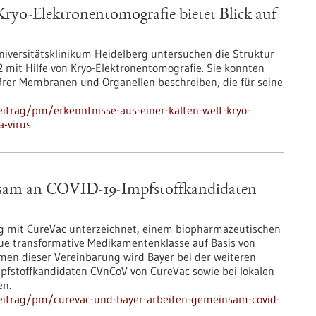
 Kryo-Elektronentomografie bietet Blick auf
niversitätsklinikum Heidelberg untersuchen die Struktur
 mit Hilfe von Kryo-Elektronentomografie. Sie konnten
ärer Membranen und Organellen beschreiben, die für seine
itrag/pm/erkenntnisse-aus-einer-kalten-welt-kryo-
a-virus
nsam an COVID-19-Impfstoffkandidaten
ag mit CureVac unterzeichnet, einem biopharmazeutischen
ue transformative Medikamentenklasse auf Basis von
en dieser Vereinbarung wird Bayer bei der weiteren
pfstoffkandidaten CVnCoV von CureVac sowie bei lokalen
en.
eitrag/pm/curevac-und-bayer-arbeiten-gemeinsam-covid-