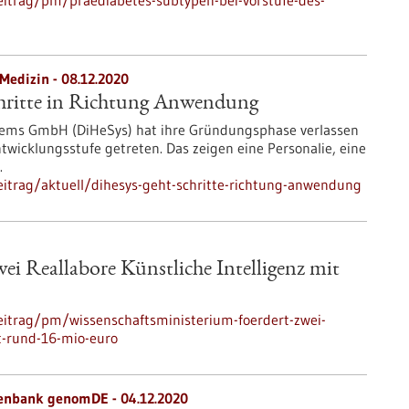
itrag/pm/praediabetes-subtypen-bei-vorstufe-des-
 Medizin - 08.12.2020
hritte in Richtung Anwendung
stems GmbH (DiHeSys) hat ihre Gründungsphase verlassen
ntwicklungsstufe getreten. Das zeigen eine Personalie, eine
.
itrag/aktuell/dihesys-geht-schritte-richtung-anwendung
ei Reallabore Künstliche Intelligenz mit
eitrag/pm/wissenschaftsministerium-foerdert-zwei-
mt-rund-16-mio-euro
enbank genomDE - 04.12.2020