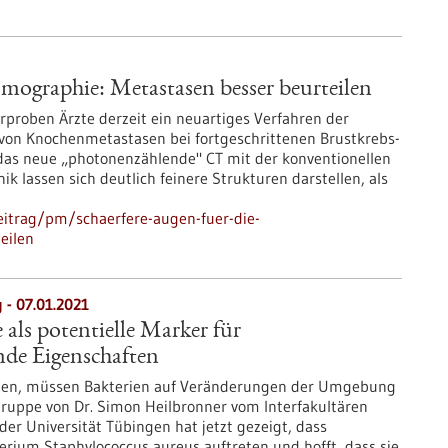
mographie: Metastasen besser beurteilen
proben Ärzte derzeit ein neuartiges Verfahren der
 von Knochenmetastasen bei fortgeschrittenen Brustkrebs-
as neue „photonenzählende" CT mit der konventionellen
k lassen sich deutlich feinere Strukturen darstellen, als
eitrag/pm/schaerfere-augen-fuer-die-
eilen
- 07.01.2021
ls potentielle Marker für
nde Eigenschaften
en, müssen Bakterien auf Veränderungen der Umgebung
gruppe von Dr. Simon Heilbronner vom Interfakultären
der Universität Tübingen hat jetzt gezeigt, dass
ium Staphylococcus aureus auftreten und hofft, dass sie