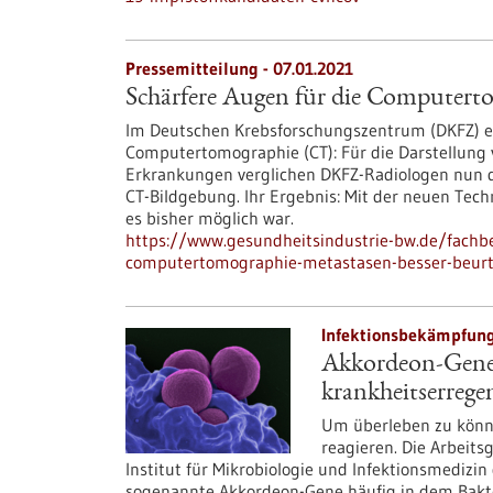
Pressemitteilung - 07.01.2021
Schärfere Augen für die Computerto
Im Deutschen Krebsforschungszentrum (DKFZ) er
Computertomographie (CT): Für die Darstellung
Erkrankungen verglichen DKFZ-Radiologen nun d
CT-Bildgebung. Ihr Ergebnis: Mit der neuen Techni
es bisher möglich war.
https://www.gesundheitsindustrie-bw.de/fachb
computertomographie-metastasen-besser-beurt
Infektionsbekämpfung 
Akkordeon-Gene a
krankheitserrege
Um überleben zu könn
reagieren. Die Arbeits
Institut für Mikrobiologie und Infektionsmedizin 
sogenannte Akkordeon-Gene häufig in dem Bakter