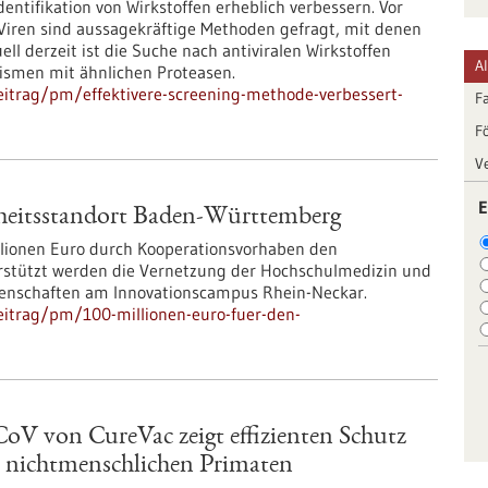
entifikation von Wirkstoffen erheblich verbessern. Vor
iren sind aussagekräftige Methoden gefragt, mit denen
ell derzeit ist die Suche nach antiviralen Wirkstoffen
A
ismen mit ähnlichen Proteasen.
itrag/pm/effektivere-screening-methode-verbessert-
F
F
V
E
heitsstandort Baden-Württemberg
llionen Euro durch Kooperationsvorhaben den
stützt werden die Vernetzung der Hochschulmedizin und
senschaften am Innovationscampus Rhein-Neckar.
eitrag/pm/100-millionen-euro-fuer-den-
 von CureVac zeigt effizienten Schutz
i nichtmenschlichen Primaten