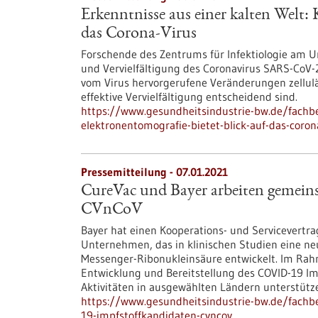
Erkenntnisse aus einer kalten Welt:
das Corona-Virus
Forschende des Zentrums für Infektiologie am U
und Vervielfältigung des Coronavirus SARS-CoV-2
vom Virus hervorgerufene Veränderungen zellul
effektive Vervielfältigung entscheidend sind.
https://www.gesundheitsindustrie-bw.de/fachbe
elektronentomografie-bietet-blick-auf-das-coron
Pressemitteilung - 07.01.2021
CureVac und Bayer arbeiten gemei
CVnCoV
Bayer hat einen Kooperations- und Servicevertr
Unternehmen, das in klinischen Studien eine ne
Messenger-Ribonukleinsäure entwickelt. Im Rahm
Entwicklung und Bereitstellung des COVID-19 Im
Aktivitäten in ausgewählten Ländern unterstütz
https://www.gesundheitsindustrie-bw.de/fachb
19-impfstoffkandidaten-cvncov