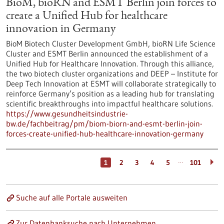
BioM, bioRN and ESMT Berlin join forces to
create a Unified Hub for healthcare
innovation in Germany
BioM Biotech Cluster Development GmbH, bioRN Life Science
Cluster and ESMT Berlin announced the establishment of a
Unified Hub for Healthcare Innovation. Through this alliance,
the two biotech cluster organizations and DEEP – Institute for
Deep Tech Innovation at ESMT will collaborate strategically to
reinforce Germany’s position as a leading hub for translating
scientific breakthroughs into impactful healthcare solutions.
https://www.gesundheitsindustrie-
bw.de/fachbeitrag/pm/biom-biorn-and-esmt-berlin-join-
forces-create-unified-hub-healthcare-innovation-germany
…
1
2
3
4
5
101
Suche auf alle Portale ausweiten
Zur Datenbanksuche nach Unternehmen