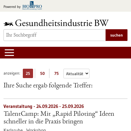
zum
Powered by
Inhalt
springen
suchen
anzeigen:
25
50
75
Ihre Suche ergab folgende Treffer:
Veranstaltung -
24.09.2026
-
25.09.2026
TalentCamp: Mit „Rapid Piloting“ Ideen
schneller in die Praxis bringen
Karlsruhe ,
Workshop