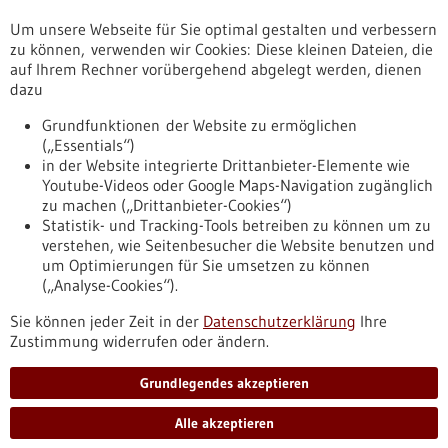
Um unsere Webseite für Sie optimal gestalten und verbessern
Erscheinungsdatum
zu können, verwenden wir Cookies: Diese kleinen Dateien, die
auf Ihrem Rechner vorübergehend abgelegt werden, dienen
dazu
zurücksetzen
Grundfunktionen der Website zu ermöglichen
(„Essentials“)
anzeigen
in der Website integrierte Drittanbieter-Elemente wie
Youtube-Videos oder Google Maps-Navigation zugänglich
zu machen („Drittanbieter-Cookies“)
Statistik- und Tracking-Tools betreiben zu können um zu
verstehen, wie Seitenbesucher die Website benutzen und
Nach oben
um Optimierungen für Sie umsetzen zu können
(„Analyse-Cookies“).
Sie können jeder Zeit in der
Datenschutzerklärung
Ihre
Informiert bleiben
Zustimmung widerrufen oder ändern.
Newsletter abonnieren
Grundlegendes akzeptieren
Alle akzeptieren