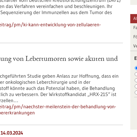
nschaftler vom Deutschen Krebsforschungszentrum (DKFZ)
n das Verfahren vereinfachen und beschleunigen. Ihr
ll-Sequenzierung der Immunzellen aus dem Tumor des
A
itrag/pm/ki-kann-entwicklung-von-zellulaeren-
F
F
V
E
dlung von Lebertumoren sowie akuten und
rchgeführten Studie geben Anlass zur Hoffnung, dass ein
er onkologischen Leberchirurgie und in der
stoff könnte auch das Potenzial haben, die Behandlung
ich zu verbessern. Der Wirkstoffkandidat „HRX-215“ ist
erzellen…
eitrag/pm/naechster-meilenstein-der-behandlung-von-
ebererkrankungen
 14.03.2024