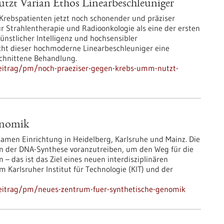
tzt Varian Ethos Linearbeschleuniger
rebspatienten jetzt noch schonender und präziser
ür Strahlentherapie und Radioonkologie als eine der ersten
nstlicher Intelligenz und hochsensibler
ht dieser hochmoderne Linearbeschleuniger eine
schnittene Behandlung.
beitrag/pm/noch-praeziser-gegen-krebs-umm-nutzt-
enomik
samen Einrichtung in Heidelberg, Karlsruhe und Mainz. Die
 der DNA-Synthese voranzutreiben, um den Weg für die
– das ist das Ziel eines neuen interdisziplinären
 Karlsruher Institut für Technologie (KIT) und der
eitrag/pm/neues-zentrum-fuer-synthetische-genomik