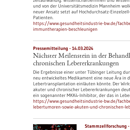
zeitaufwändig. Wissenschaftlerinnen und Wisse
und von der Universitätsmedizin Mannheim wolle
neuer Ansatz setzt auf Hochdurchsatz-Einzelze
Patienten.
https://www.gesundheitsindustrie-bw.de/fachbe
immuntherapien-beschleunigen
Pressemitteilung - 14.03.2024
Nächster Meilenstein in der Behan
chronischen Lebererkrankungen
Die Ergebnisse einer unter Tübinger Leitung du
neu entwickeltes Medikament eine neue Ära in d
Lebertransplantation einläuten könnte. Der Wirk
akuter und chronischer Lebererkrankungen deutl
ein sogenannter MKK4-Inhibitor, der das in Leb
https://www.gesundheitsindustrie-bw.de/fachb
lebertumoren-sowie-akuten-und-chronischen-l
Stammzellforschung -