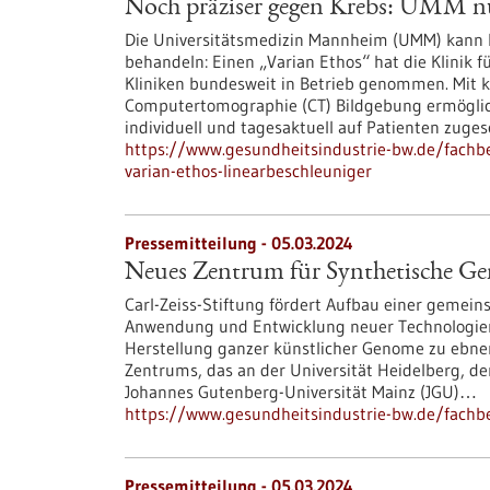
Noch präziser gegen Krebs: UMM nu
Die Universitätsmedizin Mannheim (UMM) kann K
behandeln: Einen „Varian Ethos“ hat die Klinik f
Kliniken bundesweit in Betrieb genommen. Mit kü
Computertomographie (CT) Bildgebung ermöglic
individuell und tagesaktuell auf Patienten zuge
https://www.gesundheitsindustrie-bw.de/fach
varian-ethos-linearbeschleuniger
Pressemitteilung - 05.03.2024
Neues Zentrum für Synthetische G
Carl-Zeiss-Stiftung fördert Aufbau einer gemein
Anwendung und Entwicklung neuer Technologien
Herstellung ganzer künstlicher Genome zu ebnen 
Zentrums, das an der Universität Heidelberg, dem
Johannes Gutenberg-Universität Mainz (JGU)…
https://www.gesundheitsindustrie-bw.de/fachb
Pressemitteilung - 05.03.2024