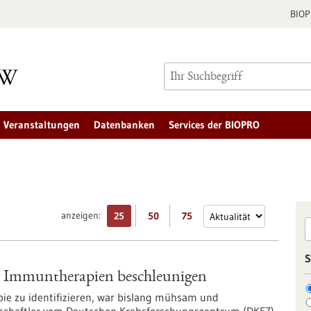
BIO
Veranstaltungen
Datenbanken
Services der BIOPRO
anzeigen:
25
50
75
S
n Immuntherapien beschleunigen
pie zu identifizieren, war bislang mühsam und