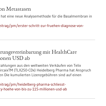
von Metastasen
g hat eine neue Analysemethode für die Basalmembran in
itrag/pm/erster-schritt-zur-fruehen-diagnose-von-
erungsvereinbarung mit HealthCare
lionen USD ab
zzahlungen aus den weltweiten Verkäufen von Telix
ircaixTM (TLX250-CDx) Heidelberg Pharma hat Anspruch
hen Die kumulierten Lizenzgebühren sind auf einen
eitrag/pm/heidelberg-pharma-schliesst-
ty-hoehe-von-bis-zu-115-millionen-usd-ab