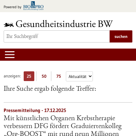
zum
Powered by
Inhalt
springen
suchen
anzeigen:
25
50
75
Ihre Suche ergab folgende Treffer:
Pressemitteilung - 17.12.2025
Mit künstlichen Organen Krebstherapie
verbessern DFG fördert Graduiertenkolleg
„Org-BOOST“ mit rund neun Millionen