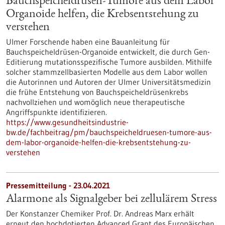
Bauchspeicheldrüsen-Tumore aus dem Labor
Organoide helfen, die Krebsentstehung zu
verstehen
Ulmer Forschende haben eine Bauanleitung für
Bauchspeicheldrüsen-Organoide entwickelt, die durch Gen-
Editierung mutationsspezifische Tumore ausbilden. Mithilfe
solcher stammzellbasierten Modelle aus dem Labor wollen
die Autorinnen und Autoren der Ulmer Universitätsmedizin
die frühe Entstehung von Bauchspeicheldrüsenkrebs
nachvollziehen und womöglich neue therapeutische
Angriffspunkte identifizieren.
https://www.gesundheitsindustrie-
bw.de/fachbeitrag/pm/bauchspeicheldruesen-tumore-aus-
dem-labor-organoide-helfen-die-krebsentstehung-zu-
verstehen
Pressemitteilung - 23.04.2021
Alarmone als Signalgeber bei zellulärem Stress
Der Konstanzer Chemiker Prof. Dr. Andreas Marx erhält
erneut den hochdotierten Advanced Grant des Europäischen