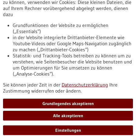
Erscheinungsdatum
zu können, verwenden wir Cookies: Diese kleinen Dateien, die
auf Ihrem Rechner vorübergehend abgelegt werden, dienen
dazu
zurücksetzen
Grundfunktionen der Website zu ermöglichen
(„Essentials“)
anzeigen
in der Website integrierte Drittanbieter-Elemente wie
Youtube-Videos oder Google Maps-Navigation zugänglich
zu machen („Drittanbieter-Cookies“)
Statistik- und Tracking-Tools betreiben zu können um zu
verstehen, wie Seitenbesucher die Website benutzen und
Nach oben
um Optimierungen für Sie umsetzen zu können
(„Analyse-Cookies“).
Sie können jeder Zeit in der
Datenschutzerklärung
Ihre
Informiert bleiben
Zustimmung widerrufen oder ändern.
Newsletter abonnieren
Grundlegendes akzeptieren
Alle akzeptieren
2026
©
Einstellungen