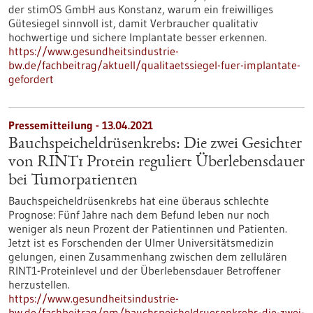
der stimOS GmbH aus Konstanz, warum ein freiwilliges
Gütesiegel sinnvoll ist, damit Verbraucher qualitativ
hochwertige und sichere Implantate besser erkennen.
https://www.gesundheitsindustrie-
bw.de/fachbeitrag/aktuell/qualitaetssiegel-fuer-implantate-
gefordert
Pressemitteilung - 13.04.2021
Bauchspeicheldrüsenkrebs: Die zwei Gesichter
von RINT1 Protein reguliert Überlebensdauer
bei Tumorpatienten
Bauchspeicheldrüsenkrebs hat eine überaus schlechte
Prognose: Fünf Jahre nach dem Befund leben nur noch
weniger als neun Prozent der Patientinnen und Patienten.
Jetzt ist es Forschenden der Ulmer Universitätsmedizin
gelungen, einen Zusammenhang zwischen dem zellulären
RINT1-Proteinlevel und der Überlebensdauer Betroffener
herzustellen.
https://www.gesundheitsindustrie-
bw.de/fachbeitrag/pm/bauchspeicheldruesenkrebs-die-zwei-