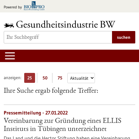
zum
Powered by
Inhalt
springen
suchen
anzeigen:
25
50
75
Ihre Suche ergab folgende Treffer:
Pressemitteilung - 27.01.2022
Vereinbarung zur Gründung eines ELLIS
Instituts in Tübingen unterzeichnet
Das Land und die Hector Stiftung haben eine Vereinbarung