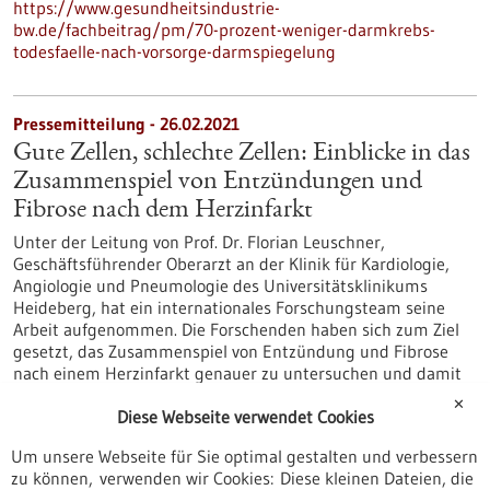
https://www.gesundheitsindustrie-
bw.de/fachbeitrag/pm/70-prozent-weniger-darmkrebs-
todesfaelle-nach-vorsorge-darmspiegelung
Pressemitteilung - 26.02.2021
Gute Zellen, schlechte Zellen: Einblicke in das
Zusammenspiel von Entzündungen und
Fibrose nach dem Herzinfarkt
Unter der Leitung von Prof. Dr. Florian Leuschner,
Geschäftsführender Oberarzt an der Klinik für Kardiologie,
Angiologie und Pneumologie des Universitätsklinikums
Heideberg, hat ein internationales Forschungsteam seine
Arbeit aufgenommen. Die Forschenden haben sich zum Ziel
gesetzt, das Zusammenspiel von Entzündung und Fibrose
nach einem Herzinfarkt genauer zu untersuchen und damit
einen Beitrag zu personalisierten Behandlungsansätzen zu
✕
leisten.
Diese Webseite verwendet Cookies
https://www.gesundheitsindustrie-
Um unsere Webseite für Sie optimal gestalten und verbessern
bw.de/fachbeitrag/pm/gute-zellen-schlechte-zellen-
zu können, verwenden wir Cookies: Diese kleinen Dateien, die
einblicke-das-zusammenspiel-von-entzuendungen-und-