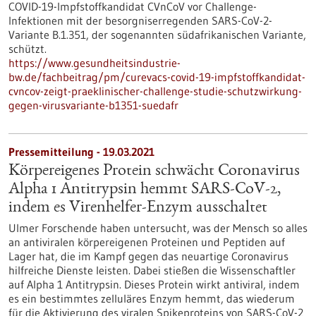
COVID-19-Impfstoffkandidat CVnCoV vor Challenge-
Infektionen mit der besorgniserregenden SARS-CoV-2-
Variante B.1.351, der sogenannten südafrikanischen Variante,
schützt.
https://www.gesundheitsindustrie-
bw.de/fachbeitrag/pm/curevacs-covid-19-impfstoffkandidat-
cvncov-zeigt-praeklinischer-challenge-studie-schutzwirkung-
gegen-virusvariante-b1351-suedafr
Pressemitteilung - 19.03.2021
Körpereigenes Protein schwächt Coronavirus
Alpha 1 Antitrypsin hemmt SARS-CoV-2,
indem es Virenhelfer-Enzym ausschaltet
Ulmer Forschende haben untersucht, was der Mensch so alles
an antiviralen körpereigenen Proteinen und Peptiden auf
Lager hat, die im Kampf gegen das neuartige Coronavirus
hilfreiche Dienste leisten. Dabei stießen die Wissenschaftler
auf Alpha 1 Antitrypsin. Dieses Protein wirkt antiviral, indem
es ein bestimmtes zelluläres Enzym hemmt, das wiederum
für die Aktivierung des viralen Spikeproteins von SARS-CoV-2