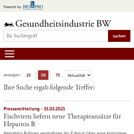
zum
Powered by
Inhalt
springen
suchen
anzeigen:
25
50
75
Ihre Suche ergab folgende Treffer:
Pressemitteilung - 31.03.2021
Fischviren liefern neue Therapieansätze für
Hepatitis B
Hepatitis-B-Viren vermehren ihr Erbgut über eine komplexe