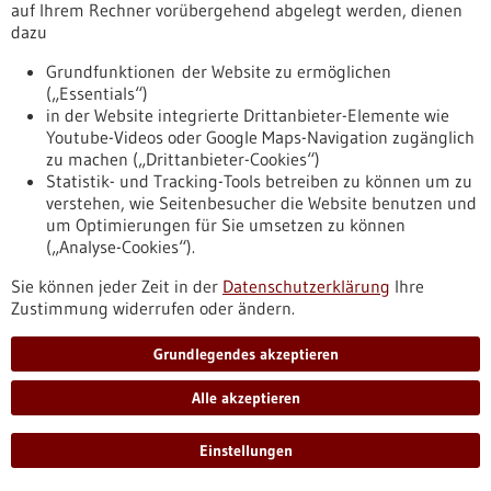
auf Ihrem Rechner vorübergehend abgelegt werden, dienen
fibrose-nach-dem-herzinfarkt
dazu
Grundfunktionen der Website zu ermöglichen
Pressemitteilung - 25.02.2021
(„Essentials“)
Neue Studie zeigt die Komplexität der
in der Website integrierte Drittanbieter-Elemente wie
Youtube-Videos oder Google Maps-Navigation zugänglich
Immunität gegen SARS-CoV-2
zu machen („Drittanbieter-Cookies“)
Da keine beziehungsweise nur wenig wirksame
Statistik- und Tracking-Tools betreiben zu können um zu
Behandlungsmethoden für COVID-19 verfügbar sind, wurde
verstehen, wie Seitenbesucher die Website benutzen und
in vielen Ländern die therapeutische Verwendung von
um Optimierungen für Sie umsetzen zu können
Blutplasma genesener Patienten zugelassen, in denen
(„Analyse-Cookies“).
Antikörper gegen das Coronavirus nachgewiesen wurden.
Sie können jeder Zeit in der
Aber nicht jede Art von Antikörper kann das Virus
Datenschutzerklärung
Ihre
Zustimmung widerrufen oder ändern.
neutralisieren und es somit inaktivieren.
https://www.gesundheitsindustrie-
bw.de/fachbeitrag/pm/neue-studie-zeigt-die-komplexitaet-
Grundlegendes akzeptieren
der-immunitaet-gegen-sars-cov-2
Alle akzeptieren
Pressemitteilung - 24.02.2021
Einstellungen
Vermeintlich "stumme" Mutation mit