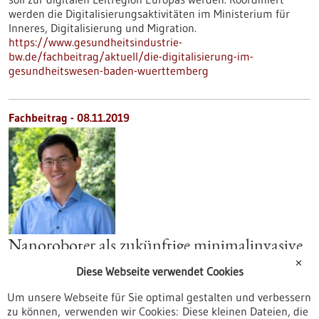
werden die Digitalisierungsaktivitäten im Ministerium für
Inneres, Digitalisierung und Migration.
https://www.gesundheitsindustrie-
bw.de/fachbeitrag/aktuell/die-digitalisierung-im-
gesundheitswesen-baden-wuerttemberg
Fachbeitrag - 08.11.2019
Nanoroboter als zukünftige minimalinvasive
Werkzeuge fürs Auge
✕
Diese Webseite verwendet Cookies
Medikamente im Auge richtig zu platzieren ist schwierig:
Um unsere Webseite für Sie optimal gestalten und verbessern
Beim Tropfen gelangt nur ein Bruchteil des Wirkstoffs ans
zu können, verwenden wir Cookies: Diese kleinen Dateien, die
Ziel, auch per Injektion unterliegt die Verteilung mehr oder