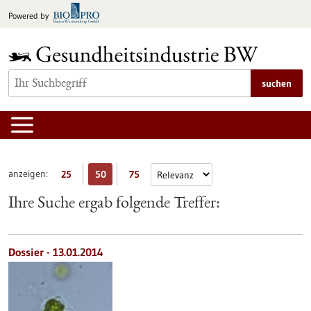
zum
Powered by
Inhalt
springen
suchen
anzeigen:
25
50
75
Ihre Suche ergab folgende Treffer:
Dossier - 13.01.2014