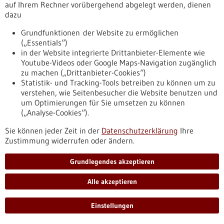
auf Ihrem Rechner vorübergehend abgelegt werden, dienen
weniger dem Zufall. Forscher des Stuttgarter Max-Planck-
dazu
Instituts für Intelligente Systeme haben einen Nanoroboter
entwickelt, der gezielt durch das feste Gewebe des
Grundfunktionen der Website zu ermöglichen
Glaskörpers geleitet werden kann und mit Wirkstoffen für
(„Essentials“)
Augenerkrankungen beladen werden könnte.
in der Website integrierte Drittanbieter-Elemente wie
https://www.gesundheitsindustrie-
Youtube-Videos oder Google Maps-Navigation zugänglich
bw.de/fachbeitrag/aktuell/nanoroboter-als-zukuenftige-
zu machen („Drittanbieter-Cookies“)
minimal-invasive-werkzeuge-fuers-auge
Statistik- und Tracking-Tools betreiben zu können um zu
verstehen, wie Seitenbesucher die Website benutzen und
um Optimierungen für Sie umsetzen zu können
Dossier - 06.12.2019
(„Analyse-Cookies“).
Sie können jeder Zeit in der
Datenschutzerklärung
Ihre
Zustimmung widerrufen oder ändern.
Grundlegendes akzeptieren
Alle akzeptieren
Mikrobiom: Menschliche Gesundheit eng mit
Einstellungen
Mikroben-WG vernetzt