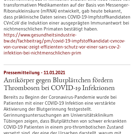
transformativen Medikamenten auf der Basis von Messenger-
Ribonukleinsäure (mRNA) entwickelt, gab heute bekannt,
dass präklinische Daten seines COVID-19-Impfstoffkandidaten
CVnCoV die Induktion einer ausgeprägten Immunantwort bei
nichtmenschlichen Primaten bestätigt haben.
https://www.gesundheitsindustrie-
bw.de/fachbeitrag/pm/covid-19-impfstoffkandidat-cvncov-
von-curevac-zeigt-effizienten-schutz-vor-einer-sars-cov-2-
infektion-bei-nichtmenschlichen-prim
Pressemitteilung - 11.01.2021
Antikörper gegen Blutplättchen fördern
Thrombosen bei COVID-19 Infektionen
Bereits zu Beginn der Coronavirus-Pandemie wurde bei
Patienten mit einer COVID-19 Infektion eine verstärkte
Aktivierung der Blutgerinnung festgestellt.
Gerinnungsuntersuchungen am Universitätsklinikum
Tübingen zeigen, dass Blutplättchen von schwer erkrankten
COVID-19 Patienten in einem pro-thrombotischen Zustand
versetzt sind, der eine der Ursachen darstellt, warum mit