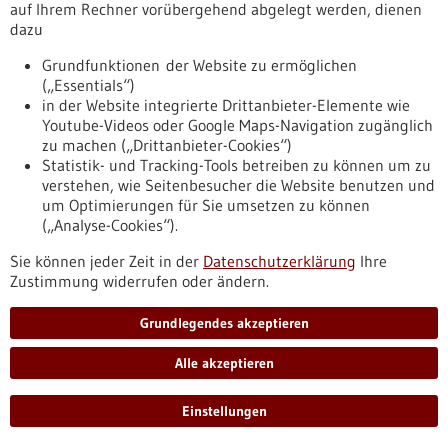
auf Ihrem Rechner vorübergehend abgelegt werden, dienen
Durch den Einsatz der Immuntherapie haben sich die
dazu
Überlebensaussichten von Patienten mit schwarzem
Hautkrebs in den letzten Jahren extrem verbessert. Zur
Grundfunktionen der Website zu ermöglichen
Überwachung des Therapieverlaufs setzt die Universitäts-
(„Essentials“)
Hautklinik Tübingen in einer Studie ein personalisiertes
in der Website integrierte Drittanbieter-Elemente wie
Monitoring mittels Liquid Biopsy ein. Dieses Analyseverfahren
Youtube-Videos oder Google Maps-Navigation zugänglich
könnte eine engmaschigere Kontrolle ermöglichen, ohne die
zu machen („Drittanbieter-Cookies“)
Patienten durch zusätzliche radiologische Diagnostik zu…
Statistik- und Tracking-Tools betreiben zu können um zu
https://www.gesundheitsindustrie-
verstehen, wie Seitenbesucher die Website benutzen und
bw.de/fachbeitrag/aktuell/liquid-biopsy-soll-
um Optimierungen für Sie umsetzen zu können
personalisiertes-therapiemonitoring-bei-schwarzem-
(„Analyse-Cookies“).
hautkrebs-ermoeglichen
Sie können jeder Zeit in der
Datenschutzerklärung
Ihre
Zustimmung widerrufen oder ändern.
Lab-on-a-chip - 11.11.2020
Grundlegendes akzeptieren
Alle akzeptieren
Einstellungen