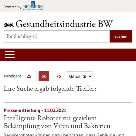
zum
Powered by
Inhalt
springen
suchen
anzeigen:
25
50
75
Ihre Suche ergab folgende Treffer:
Pressemitteilung - 11.02.2021
Intelligente Roboter zur gezielten
Bekämpfung von Viren und Bakterien
Serviceroboter können dazu beitragen, dass Gebäude und