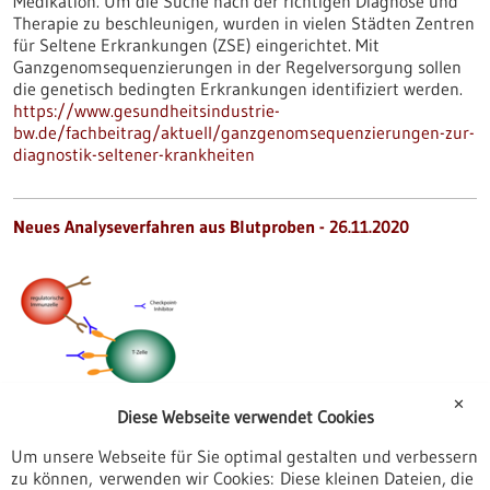
Medikation. Um die Suche nach der richtigen Diagnose und
Therapie zu beschleunigen, wurden in vielen Städten Zentren
für Seltene Erkrankungen (ZSE) eingerichtet. Mit
Ganzgenomsequenzierungen in der Regelversorgung sollen
die genetisch bedingten Erkrankungen identifiziert werden.
https://www.gesundheitsindustrie-
bw.de/fachbeitrag/aktuell/ganzgenomsequenzierungen-zur-
diagnostik-seltener-krankheiten
Neues Analyseverfahren aus Blutproben - 26.11.2020
✕
Diese Webseite verwendet Cookies
Liquid Biopsy soll personalisiertes
Therapiemonitoring bei Schwarzem
Um unsere Webseite für Sie optimal gestalten und verbessern
Hautkrebs ermöglichen
zu können, verwenden wir Cookies: Diese kleinen Dateien, die