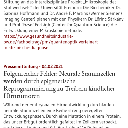
Stiftung an das interdisziplinäre Projekt „Mikroskopie des
Stoffwechsels“ der Universität Freiburg: Die Biochemiker Dr.
Sabrina Hoffmann und Dr. André F. Martins (Werner Siemens
Imaging Center) planen mit den Physikern Dr. Lőrinc Sárkány
und Prof. József Fortágh (Center for Quantum Science) die
Entwicklung einer Mikroskopiemethode.
https://www.gesundheitsindustrie-
bw.de/fachbeitrag/pm/quantenoptik-verfeinert-
medizinische-diagnose
Pressemitteilung - 04.02.2021
Folgenreicher Fehler: Neurale Stammzellen
werden durch epigenetische
Reprogrammierung zu Treibern kindlicher
Hirntumoren
Während der embryonalen Hirnentwicklung durchlaufen
neurale Stammzellen eine Reihe streng geregelter
Entwicklungsphasen. Durch eine Mutation in einem Protein,
das unser Erbgut ordentlich gefaltet im Zellkern verpackt,
wird dieses Timing gestört. Aus frühen Vorläuferzellen